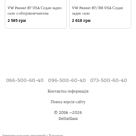
VW Passat B7 USA Седан заднэ
VW Passat B7/ В8 USA Седан
скло з обігрівом+антена
заднє скло
2 585 грн
2 618 грн
066-500-60-40
096-500-60-40
073-500-60-40
Контактна інформація
Повна версія сайту
©
2014
—2026
DeltaGlass
Інтернет-магазин створений з Хорошоп