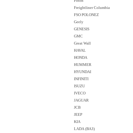
Foton
Freightliner Columbia
FSO POLONEZ
Geely
GENESIS
GMC
Great Wall
HAVAL
HONDA
HUMMER
HYUNDAI
INFINITI
ISUZU
IVECO
JAGUAR
JCB
JEEP
KIA
LADA (ВАЗ)