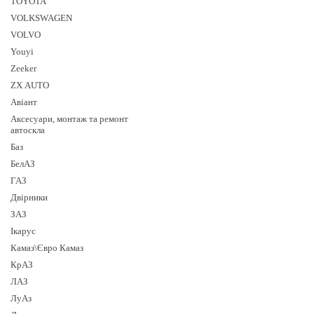
TOYOTA
VOLKSWAGEN
VOLVO
Youyi
Zeeker
ZX AUTO
Авіант
Аксесуари, монтаж та ремонт
автоскла
Баз
БелАЗ
ГАЗ
Двірники
ЗАЗ
Ікарус
Камаз\Євро Камаз
КрАЗ
ЛАЗ
ЛуАз