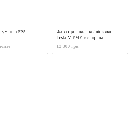
туманна FPS
Фара оригінальна / лінзована
Tesla M3\MY rest права
нюйте
12 300 грн