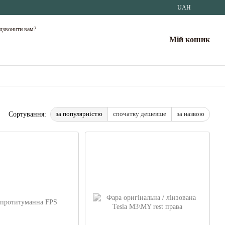
UAH
дзвонити вам?
Мій кошик
за популярністю
спочатку дешевше
за назвою
Сортування: