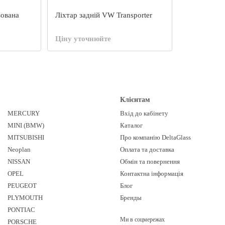
зована
Ліхтар задній VW Transporter
Ціну уточнюйте
Клієнтам
MERCURY
Вхід до кабінету
MINI (BMW)
Каталог
MITSUBISHI
Про компанію DeltaGlass
Neoplan
Оплата та доставка
NISSAN
Обмін та повернення
OPEL
Контактна інформація
PEUGEOT
Блог
PLYMOUTH
Бренды
PONTIAC
Ми в соцмережах
PORSCHE