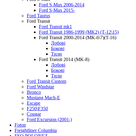
Ford S-Max 2006-2014
Ford S-Max 2015-
Ford Taurus
Ford Transit
Ford Transit mk1
Ford Transit 1986-1999 (MK2) (Т-12\15)
Ford Transit 2000-2014 (MK-6\7)(T-16)
Лобові
Бокові
Тили
Ford Transit 2014 (MK-8)
Лобові
Бокові
Тили
Ford Transit Custom
Ford Windstar
Bronco
Mustang Mach-E
Escape
F250\F350
Cougar
Ford Excursion (2001-)
Foton
Freightliner Columbia
FSO POLONEZ