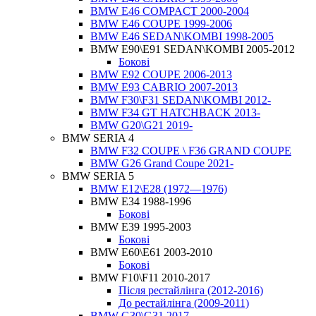
BMW E46 COMPACT 2000-2004
BMW E46 COUPE 1999-2006
BMW E46 SEDAN\KOMBI 1998-2005
BMW E90\E91 SEDAN\KOMBI 2005-2012
Бокові
BMW E92 COUPE 2006-2013
BMW E93 CABRIO 2007-2013
BMW F30\F31 SEDAN\KOMBI 2012-
BMW F34 GT HATCHBACK 2013-
BMW G20\G21 2019-
BMW SERIA 4
BMW F32 COUPE \ F36 GRAND COUPE
BMW G26 Grand Coupe 2021-
BMW SERIA 5
BMW E12\E28 (1972—1976)
BMW E34 1988-1996
Бокові
BMW E39 1995-2003
Бокові
BMW E60\E61 2003-2010
Бокові
BMW F10\F11 2010-2017
Після рестайлінга (2012-2016)
До рестайлінга (2009-2011)
BMW G30\G31 2017-