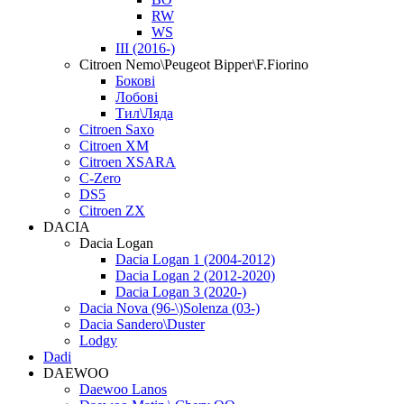
RW
WS
III (2016-)
Citroen Nemo\Peugeot Bipper\F.Fiorino
Бокові
Лобові
Тил\Ляда
Citroen Saxo
Citroen XM
Citroen XSARA
C-Zero
DS5
Citroen ZX
DACIA
Dacia Logan
Dacia Logan 1 (2004-2012)
Dacia Logan 2 (2012-2020)
Dacia Logan 3 (2020-)
Dacia Nova (96-\)Solenza (03-)
Dacia Sandero\Duster
Lodgy
Dadi
DAEWOO
Daewoo Lanos