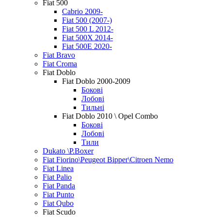
Fiat 500
Cabrio 2009-
Fiat 500 (2007-)
Fiat 500 L 2012-
Fiat 500X 2014-
Fiat 500E 2020-
Fiat Bravo
Fiat Croma
Fiat Doblo
Fiat Doblo 2000-2009
Бокові
Лобові
Тильні
Fiat Doblo 2010 \ Opel Combo
Бокові
Лобові
Тили
Dukato \P.Boxer
Fiat Fiorino\Peugeot Bipper\Citroen Nemo
Fiat Linea
Fiat Palio
Fiat Panda
Fiat Punto
Fiat Qubo
Fiat Scudo