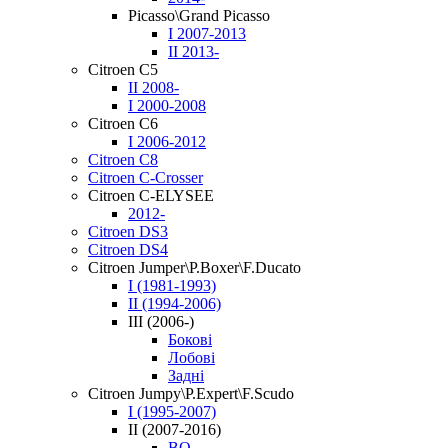
Picasso\Grand Picasso
I 2007-2013
II 2013-
Citroen C5
II 2008-
I 2000-2008
Citroen C6
I 2006-2012
Citroen C8
Citroen C-Crosser
Citroen C-ELYSEE
2012-
Citroen DS3
Citroen DS4
Citroen Jumper\P.Boxer\F.Ducato
I (1981-1993)
II (1994-2006)
III (2006-)
Бокові
Лобові
Задні
Citroen Jumpy\P.Expert\F.Scudo
I (1995-2007)
II (2007-2016)
BO