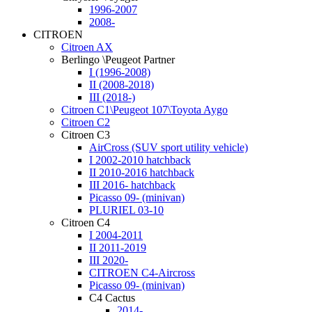
1996-2007
2008-
CITROEN
Citroen AX
Berlingo \Peugeot Partner
I (1996-2008)
II (2008-2018)
III (2018-)
Citroen C1\Peugeot 107\Toyota Aygo
Citroen C2
Citroen C3
AirCross (SUV sport utility vehicle)
I 2002-2010 hatchback
II 2010-2016 hatchback
III 2016- hatchback
Picasso 09- (minivan)
PLURIEL 03-10
Citroen C4
I 2004-2011
II 2011-2019
III 2020-
CITROEN C4-Aircross
Picasso 09- (minivan)
C4 Cactus
2014-