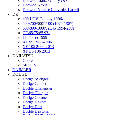
Daewoo Matiz \ Chery QQ
Daewoo Nexia
Daewoo Nubira\ Chevrolet Lacetti
Daf
400 LDV Convoy 1996-
500\700\900\1100 (1975-1987)
600\800\1000\AE45 1994-2001
CF\65\75\85 93-
LF 45-55 1999-
XF 95 1986-2006
XF 105 2006-2013
XF E6 106 2013-
DAIHATSU
Cuore
SIRION
DAIMLER
DODGE
Dodge Avenger
Dodge Caliber
Dodge Challenger
Dodge Charger
Dodge Coronet
Dodge Dakota
Dodge Dart
Dodge Daytona