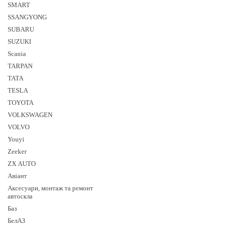
SMART
SSANGYONG
SUBARU
SUZUKI
Sсania
TARPAN
TATA
TESLA
TOYOTA
VOLKSWAGEN
VOLVO
Youyi
Zeeker
ZX AUTO
Авіант
Аксесуари, монтаж та ремонт
автоскла
Баз
БелАЗ