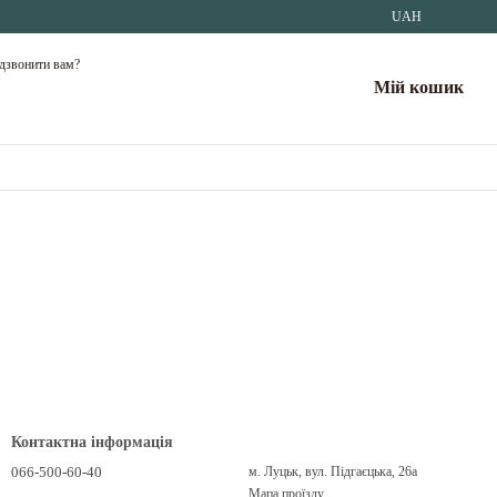
UAH
дзвонити вам?
Мій кошик
Контактна інформація
066-500-60-40
м. Луцьк, вул. Підгаєцька, 26а
Мапа проїзду