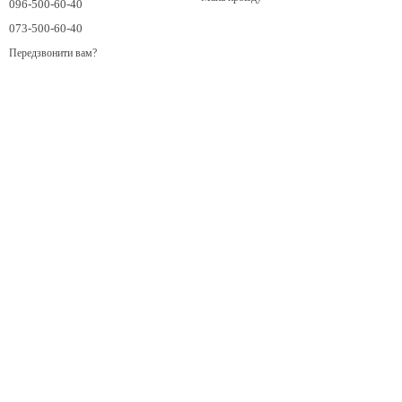
096-500-60-40
073-500-60-40
Передзвонити вам?