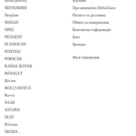
MINI (BMW)
Каталог
MITSUBISHI
Про компанію DeltaGlass
Neoplan
Оплата та доставка
NISSAN
Обмін та повернення
OPEL
Контактна інформація
PEUGEOT
Блог
PLYMOUTH
Бренды
PONTIAC
Ми в соцмережах
PORSCHE
RANGE ROVER
RENAULT
Rivian
ROLLS ROYCE
Rover
SAAB
SATURN
SEAT
Polestar
SKODA