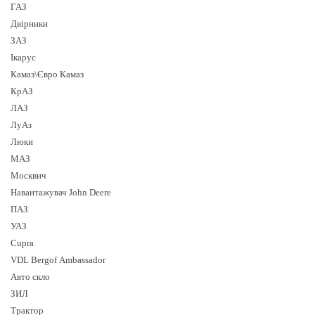
ГАЗ
Двірники
ЗАЗ
Ікарус
Камаз\Євро Камаз
КрАЗ
ЛАЗ
ЛуАз
Люки
МАЗ
Москвич
Навантажувач John Deere
ПАЗ
УАЗ
Cupra
VDL Bergof Ambassador
Авто скло
ЗИЛ
Трактор