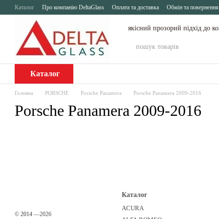
Перейти до основного контенту
Каталог
Про компанію DeltaGlass
Оплата та доставка
Обмін та повернення
якісний прозорий підхід до к
Каталог
Головна
PORSCHE
Porsche Panamera
Porsche Panamera 2009-2016
Porsche Panamera 2009-2016
Каталог
ACURA
©
2014
—2026