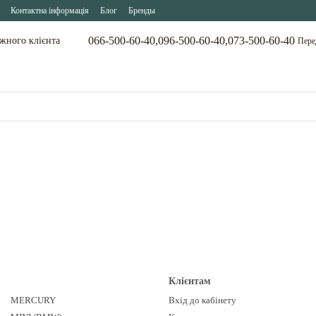
Контактна інформація
Блог
Бренды
066-500-60-40,
096-500-60-40,
073-500-60-40
ожного клієнта
Пере
Клієнтам
MERCURY
Вхід до кабінету