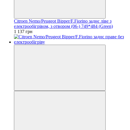
Citroen Nemo/Peugeot Bipper/F.Fiorino заднє ліве з
електрообігрівом, з отвором (06-) 749*484 (Green)
1 137 грн