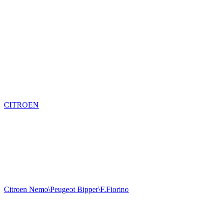
CITROEN
Citroen Nemo\Peugeot Bipper\F.Fiorino