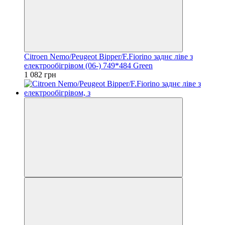
Citroen Nemo/Peugeot Bipper/F.Fiorino заднє ліве з
електрообігрівом (06-) 749*484 Green
1 082 грн