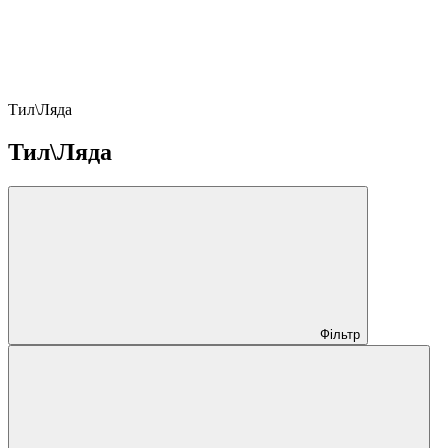
Тил\Ляда
Тил\Ляда
Фільтр