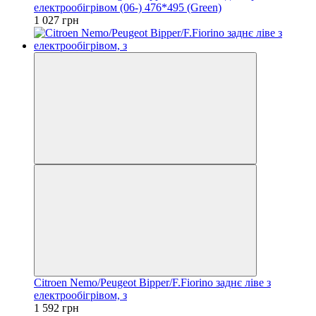
електрообігрівом (06-) 476*495 (Green)
1 027 грн
Citroen Nemo/Peugeot Bipper/F.Fiorino заднє ліве з
електрообігрівом, з
1 592 грн