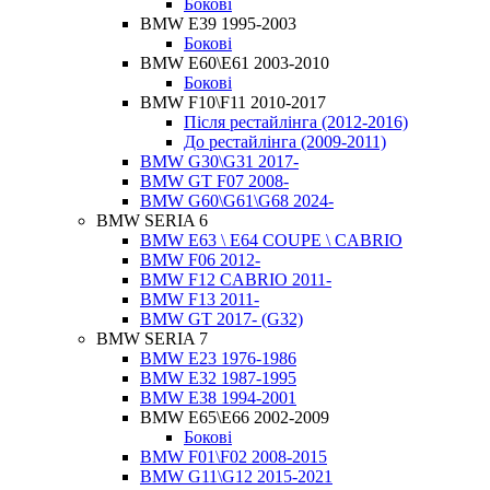
Бокові
BMW E39 1995-2003
Бокові
BMW E60\E61 2003-2010
Бокові
BMW F10\F11 2010-2017
Після рестайлінга (2012-2016)
До рестайлінга (2009-2011)
BMW G30\G31 2017-
BMW GT F07 2008-
BMW G60\G61\G68 2024-
BMW SERIA 6
BMW E63 \ E64 COUPE \ CABRIO
BMW F06 2012-
BMW F12 CABRIO 2011-
BMW F13 2011-
BMW GT 2017- (G32)
BMW SERIA 7
BMW E23 1976-1986
BMW E32 1987-1995
BMW E38 1994-2001
BMW E65\E66 2002-2009
Бокові
BMW F01\F02 2008-2015
BMW G11\G12 2015-2021