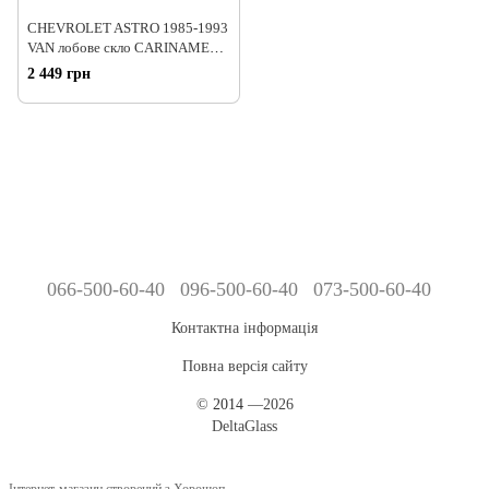
CHEVROLET ASTRO 1985-1993
VAN лобове скло CARINAMEX
BY VITRO зел. синя
2 449 грн
066-500-60-40
096-500-60-40
073-500-60-40
Контактна інформація
Повна версія сайту
©
2014
—2026
DeltaGlass
Інтернет-магазин створений з Хорошоп