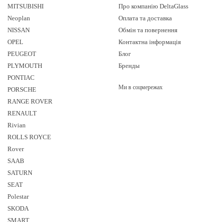
яки нашій компанії Delta Glass. Ми пропонуємо широкий вибір лобового
MITSUBISHI
Про компанію DeltaGlass
о клієнта. Якщо у вас є питання щодо лобового скла на ваш автомобіль звер
Neoplan
Оплата та доставка
NISSAN
Обмін та повернення
OPEL
Контактна інформація
PEUGEOT
Блог
PLYMOUTH
Бренды
PONTIAC
Ми в соцмережах
PORSCHE
RANGE ROVER
RENAULT
Rivian
ROLLS ROYCE
Rover
SAAB
SATURN
SEAT
Polestar
SKODA
SMART