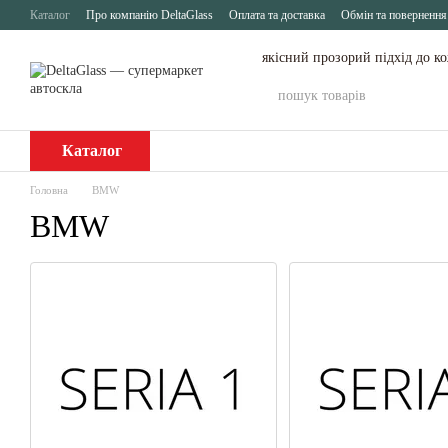
Перейти до основного контенту
Каталог
Про компанію DeltaGlass
Оплата та доставка
Обмін та повернення
якісний прозорий підхід до к
Каталог
Головна
BMW
BMW