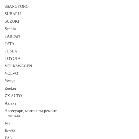
SSANGYONG
SUBARU
SUZUKI
Sсania
TARPAN
TATA
TESLA
TOYOTA
VOLKSWAGEN
VOLVO
Youyi
Zeeker
ZX AUTO
Авіант
Аксесуари, монтаж та ремонт
автоскла
Баз
БелАЗ
ГАЗ