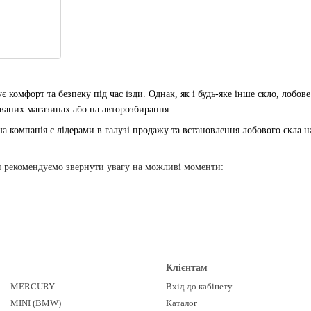
ує комфорт та безпеку під час їзди. Однак, як і будь-яке інше скло, ло
ваних магазинах або на авторозбирання.
а компанія є лідерами в галузі продажу та встановлення лобового скла 
и рекомендуємо звернути увагу на можливі моменти:
екомендуємо вибрати нове скло. Ми пропонуємо широкий асортимент нови
Клієнтам
льною процедурою, яка потребує професійних знань та досвіду. Наша ко
MERCURY
Вхід до кабінету
ікованими майстрами, які мають досвід роботи з автомобілями BMW.
MINI (BMW)
Каталог