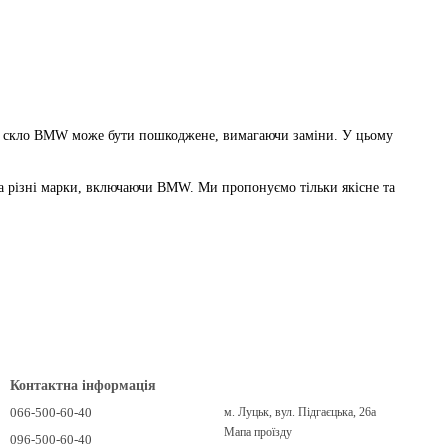
бове скло BMW може бути пошкоджене, вимагаючи заміни. У цьому
на різні марки, включаючи BMW. Ми пропонуємо тільки якісне та
х лобових стекол BMW, які забезпечують високу якість та
Контактна інформація
мпанія Delta Glass пропонує послуги з встановлення лобового скла
066-500-60-40
м. Луцьк, вул. Підгаєцька, 26а
Мапа проїзду
096-500-60-40