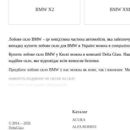
BMW X2
BMW XM
Лобове скло BMW – це невід'ємна частина автомобіля, яка забезпеч
випадку купити лобове скло для BMW в Україні можна в спеціалізо
Купити лобове скло BMW у Києві можна в компанії Delta Glass. Наш
надійне скло, яке відповідає всім вимогам безпеки.
Придбати лобове скло BMW у нас можна як нове, так і вживане. М
наявність подряпин чи сколів на склі;
відсутність видимих деформацій;
розміри та оригінальну форму скла.
У випадку, якщо ви не впевнені в якості лобового скла BMW, ми р
надійність.
Каталог
Важливо пам'ятати, що встановлення лобового скла BMW є відповіда
ACURA
на автомобілі BMW будь-яких моделей. Ми працюємо лише з кваліф
©
2014
—2026
ALFA ROMEO
DeltaGlass