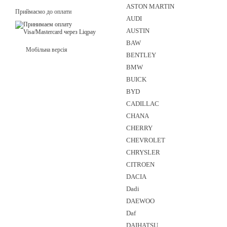
Придбати лобове скло BMW в Україні стало набагато простіше завд
ASTON MARTIN
Приймаємо до оплати
якість продукції та послуг, а також індивідуальний підхід до кожног
AUDI
AUSTIN
BAW
Мобільна версія
BENTLEY
BMW
BUICK
BYD
CADILLAC
CHANA
CHERRY
CHEVROLET
CHRYSLER
CITROEN
DACIA
Dadi
DAEWOO
Daf
DAIHATSU