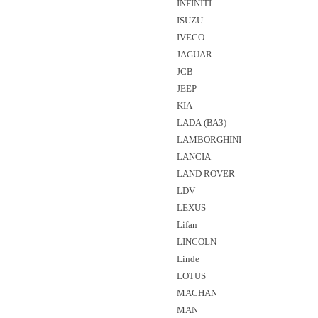
INFINITI
ISUZU
IVECO
JAGUAR
JCB
JEEP
KIA
LADA (ВАЗ)
LAMBORGHINI
LANCIA
LAND ROVER
LDV
LEXUS
Lifan
LINCOLN
Linde
LOTUS
MACHAN
MAN