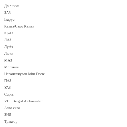
Двірники
ЗАЗ
Ікарус
Камаз\Євро Камаз
КрАЗ
ЛАЗ
ЛуАз
Люки
МАЗ
Москвич
Навантажувач John Deere
ПАЗ
УАЗ
Cupra
VDL Bergof Ambassador
Авто скло
ЗИЛ
Трактор