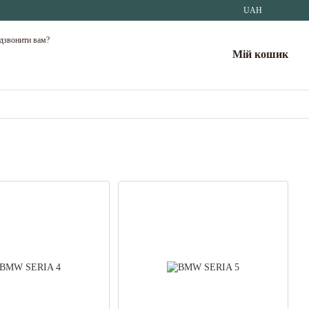
UAH
дзвонити вам?
Мій кошик