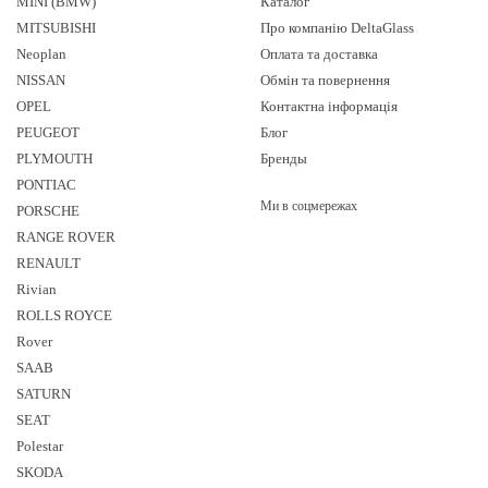
MINI (BMW)
Каталог
MITSUBISHI
Про компанію DeltaGlass
Neoplan
Оплата та доставка
NISSAN
Обмін та повернення
OPEL
Контактна інформація
PEUGEOT
Блог
PLYMOUTH
Бренды
PONTIAC
Ми в соцмережах
PORSCHE
RANGE ROVER
RENAULT
Rivian
ROLLS ROYCE
Rover
SAAB
SATURN
SEAT
Polestar
SKODA