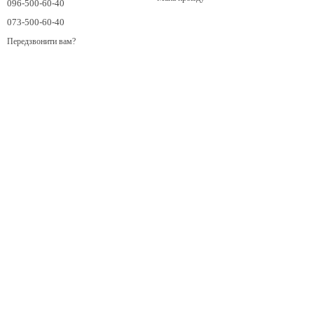
096-500-60-40
073-500-60-40
Передзвонити вам?