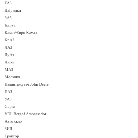
ГАЗ
Двірники
ЗАЗ
Ікарус
Камаз\Євро Камаз
КрАЗ
ЛАЗ
ЛуАз
Люки
МАЗ
Москвич
Навантажувач John Deere
ПАЗ
УАЗ
Cupra
VDL Bergof Ambassador
Авто скло
ЗИЛ
Трактор