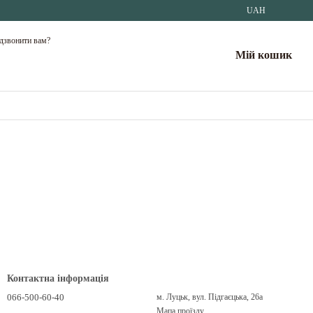
UAH
дзвонити вам?
Мій кошик
Контактна інформація
066-500-60-40
м. Луцьк, вул. Підгаєцька, 26а
Мапа проїзду