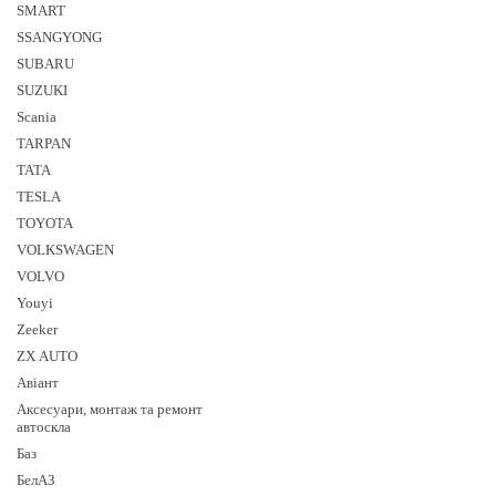
SMART
SSANGYONG
SUBARU
SUZUKI
Sсania
TARPAN
TATA
TESLA
TOYOTA
VOLKSWAGEN
VOLVO
Youyi
Zeeker
ZX AUTO
Авіант
Аксесуари, монтаж та ремонт
автоскла
Баз
БелАЗ