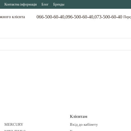
Контактна інформація
Блог
Бренды
066-500-60-40,
096-500-60-40,
073-500-60-40
ожного клієнта
Пере
Клієнтам
MERCURY
Вхід до кабінету