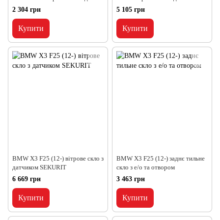
д,VIN,
камерою,VIN
2 304 грн
5 105 грн
Купити
Купити
BMW X3 F25 (12-) вітрове скло з
BMW X3 F25 (12-) заднє тильне
датчиком SEKURIT
скло з е/о та отвором
6 669 грн
3 463 грн
Купити
Купити