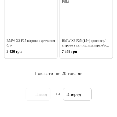
BMW X3 F25 вітрове з датчиком
BMW X3 F25 (15*) кросовер/
б/у-
вітрове з датчиком,камера,е/о
камери, Pilki
3 426 грн
7 358 грн
Показати ще 20 товарів
Назад
Вперед
1
з 4