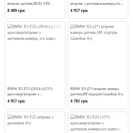
вітрове датчик,HUD, VIN
вітрове з датчиком,камера,е/о
Guardian б/у
камери, Gua
8 489 грн
4 957 грн
BMW X3 F25 (2014-) (15*)
BMW X3 (2*) вітрове камера
кросовер/вітрове з
датчик,НР підігрів Guardian б\у
датчиком,камера, е/о камер
4 957 грн
4 702 грн