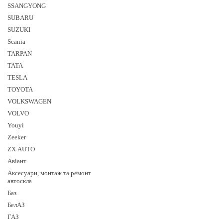
SSANGYONG
SUBARU
SUZUKI
Sсania
TARPAN
TATA
TESLA
TOYOTA
VOLKSWAGEN
VOLVO
Youyi
Zeeker
ZX AUTO
Авіант
Аксесуари, монтаж та ремонт
автоскла
Баз
БелАЗ
ГАЗ