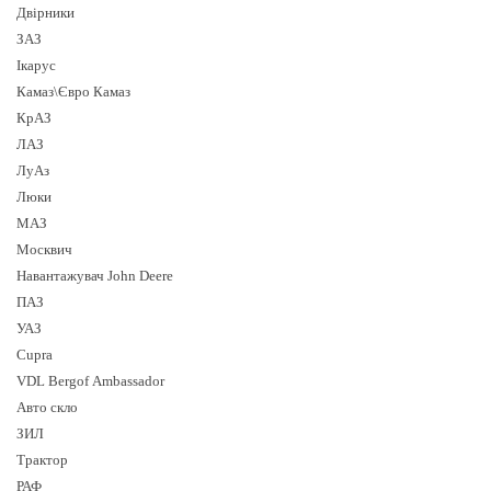
Двірники
ЗАЗ
Ікарус
Камаз\Євро Камаз
КрАЗ
ЛАЗ
ЛуАз
Люки
МАЗ
Москвич
Навантажувач John Deere
ПАЗ
УАЗ
Cupra
VDL Bergof Ambassador
Авто скло
ЗИЛ
Трактор
РАФ