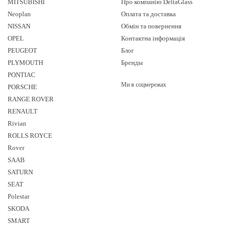
MITSUBISHI
Про компанію DeltaGlass
Neoplan
Оплата та доставка
NISSAN
Обмін та повернення
OPEL
Контактна інформація
PEUGEOT
Блог
PLYMOUTH
Бренды
PONTIAC
Ми в соцмережах
PORSCHE
RANGE ROVER
RENAULT
Rivian
ROLLS ROYCE
Rover
SAAB
SATURN
SEAT
Polestar
SKODA
SMART