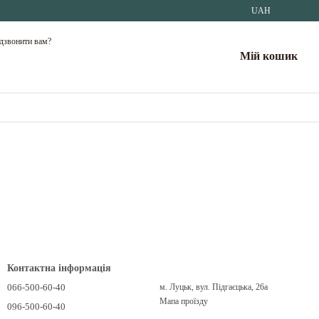
UAH
дзвонити вам?
Мій кошик
Контактна інформація
066-500-60-40
м. Луцьк, вул. Підгаєцька, 26а
Мапа проїзду
096-500-60-40