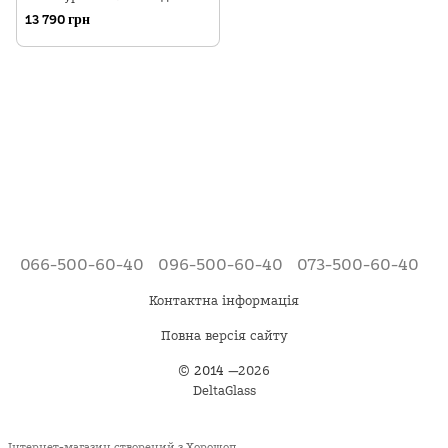
2D Coupe Accust
13 790 грн
066-500-60-40
096-500-60-40
073-500-60-40
Контактна інформація
Повна версія сайту
©
2014
—2026
DeltaGlass
Інтернет-магазин створений з Хорошоп