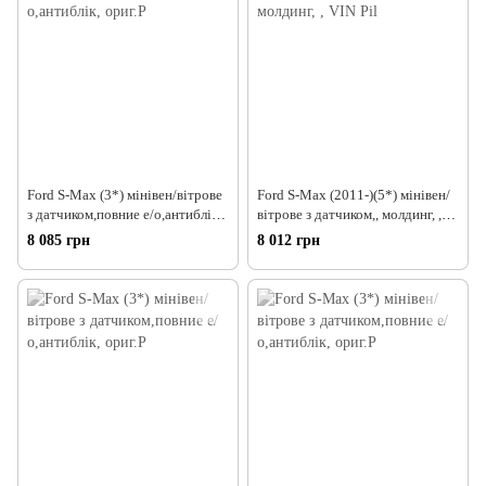
Ford S-Max (3*) мінівен/вітрове
Ford S-Max (2011-)(5*) мінівен/
з датчиком,повние е/о,антиблік,
вітрове з датчиком,, молдинг, ,
ориг.P
VIN Pil
8 085 грн
8 012 грн