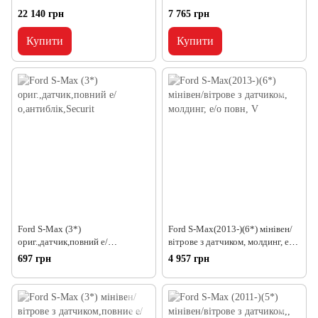
22 140 грн
7 765 грн
Купити
Купити
Ford S-Max (3*)
Ford S-Max(2013-)(6*) мінівен/
ориг.,датчик,повний е/
вітрове з датчиком, молдинг, е/о
о,антиблік,Securit
повн, V
697 грн
4 957 грн