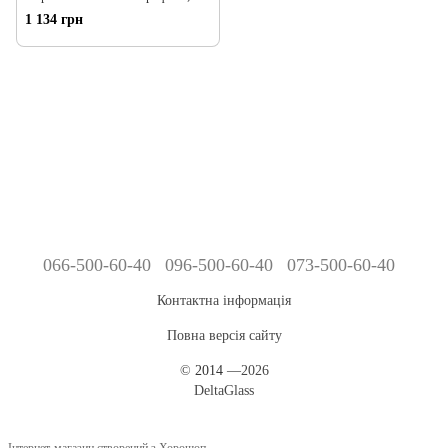
синя рамка,VIN, (87-93) 1
1 134 грн
328*745
066-500-60-40
096-500-60-40
073-500-60-40
Контактна інформація
Повна версія сайту
©
2014
—2026
DeltaGlass
Інтернет-магазин створений з Хорошоп