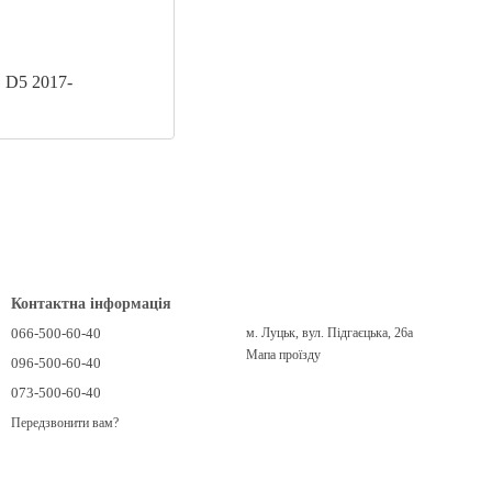
D5 2017-
Контактна інформація
066-500-60-40
м. Луцьк, вул. Підгаєцька, 26а
Мапа проїзду
096-500-60-40
073-500-60-40
Передзвонити вам?