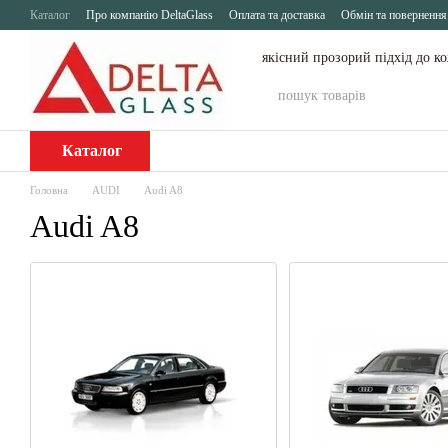
Перейти до основного контенту
Каталог
Про компанію DeltaGlass
Оплата та доставка
Обмін та повернення
якісний прозорий підхід до к
Каталог
Головна
AUDI
Audi A8
Audi A8