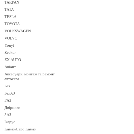
TARPAN
TATA
TESLA
TOYOTA
VOLKSWAGEN
VOLVO
Youyi
Zeeker
ZX AUTO
Авіант
Аксесуари, монтаж та ремонт
автоскла
Баз
БелАЗ
ГАЗ
Двірники
ЗАЗ
Ікарус
Камаз\Євро Камаз