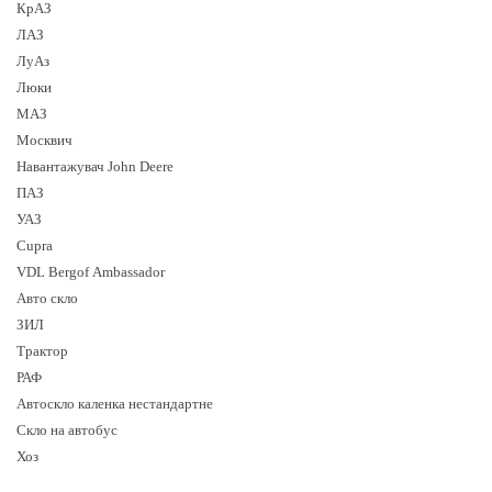
КрАЗ
ЛАЗ
ЛуАз
Люки
МАЗ
Москвич
Навантажувач John Deere
ПАЗ
УАЗ
Cupra
VDL Bergof Ambassador
Авто скло
ЗИЛ
Трактор
РАФ
Автоскло каленка нестандартне
Скло на автобус
Хоз