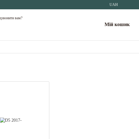
UAH
дзвонити вам?
Мій кошик