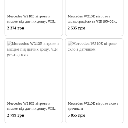
Mercedes W210E вітрове з
Mercedes W210E вітрове з
місцем під датчик дощу, VIN
шовкографією та VIN (95-02)
(95-02) XYG
FUYAO
2 374 грн
2 535 грн
Mercedes W210E вітрове з
Mercedes W210E вітрове скло з
місцем під датчик дощу, VIN
датчиком
(95-02) XYG
2 799 грн
5 855 грн