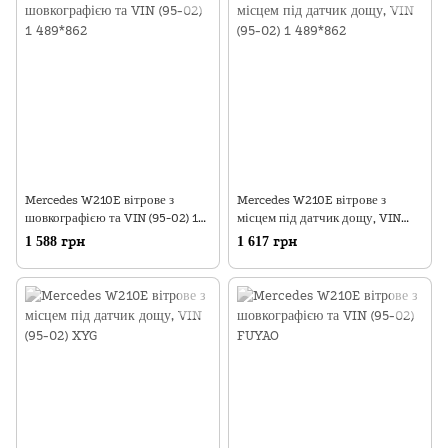
Mercedes W210E вітрове з
Mercedes W210E вітрове з
шовкографією та VIN (95-02) 1
місцем під датчик дощу, VIN
489*862
(95-02) 1 489*862
1 588 грн
1 617 грн