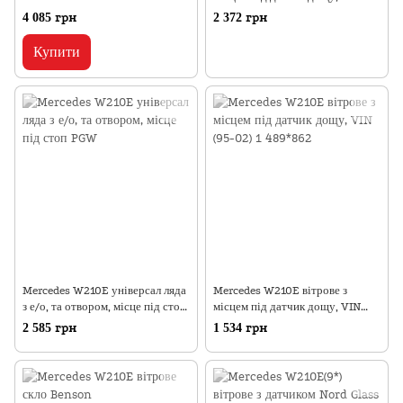
(95-02) 1 489*862
4 085 грн
2 372 грн
Купити
Mercedes W210E універсал ляда
Mercedes W210E вітрове з
з е/о, та отвором, місце під стоп
місцем під датчик дощу, VIN
PGW
(95-02) 1 489*862
2 585 грн
1 534 грн