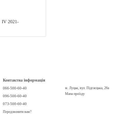
IV 2021-
Контактна інформація
066-500-60-40
м. Луцьк, вул. Підгаєцька, 26а
Мапа проїзду
096-500-60-40
073-500-60-40
Передзвонити вам?