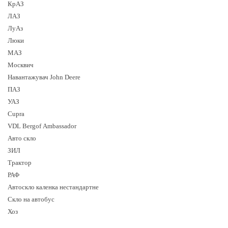
КрАЗ
ЛАЗ
ЛуАз
Люки
МАЗ
Москвич
Навантажувач John Deere
ПАЗ
УАЗ
Cupra
VDL Bergof Ambassador
Авто скло
ЗИЛ
Трактор
РАФ
Автоскло каленка нестандартне
Скло на автобус
Хоз