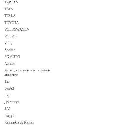
TARPAN
TATA
TESLA
TOYOTA
VOLKSWAGEN
VOLVO
Youyi
Zeeker
ZX AUTO
Авіант
Аксесуари, монтаж та ремонт
автоскла
Баз
БелАЗ
ГАЗ
Двірники
ЗАЗ
Ікарус
Камаз\Євро Камаз