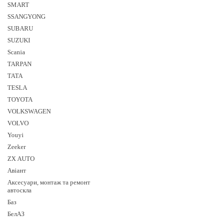
SMART
SSANGYONG
SUBARU
SUZUKI
Sсania
TARPAN
TATA
TESLA
TOYOTA
VOLKSWAGEN
VOLVO
Youyi
Zeeker
ZX AUTO
Авіант
Аксесуари, монтаж та ремонт
автоскла
Баз
БелАЗ