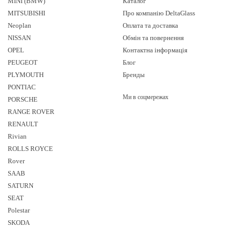
MINI (BMW)
Каталог
MITSUBISHI
Про компанію DeltaGlass
Neoplan
Оплата та доставка
NISSAN
Обмін та повернення
OPEL
Контактна інформація
PEUGEOT
Блог
PLYMOUTH
Бренды
PONTIAC
Ми в соцмережах
PORSCHE
RANGE ROVER
RENAULT
Rivian
ROLLS ROYCE
Rover
SAAB
SATURN
SEAT
Polestar
SKODA