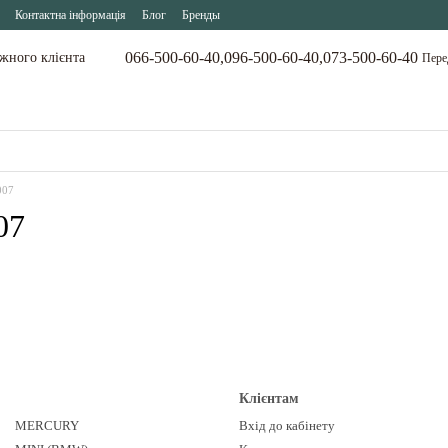
Контактна інформація
Блог
Бренды
066-500-60-40,
096-500-60-40,
073-500-60-40
ожного клієнта
Пере
007
07
Клієнтам
MERCURY
Вхід до кабінету