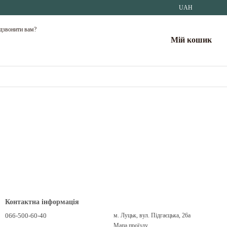
UAH
дзвонити вам?
Мій кошик
Контактна інформація
066-500-60-40
м. Луцьк, вул. Підгаєцька, 26а
Мапа проїзду