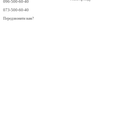
096-500-60-40
073-500-60-40
Передзвонити вам?