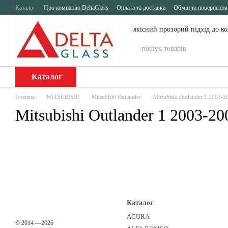
Перейти до основного контенту
Каталог
Про компанію DeltaGlass
Оплата та доставка
Обмін та повернення
якісний прозорий підхід до к
Каталог
Головна
MITSUBISHI
Mitsubishi Outlander
Mitsubishi Outlander 1 2003-2
Mitsubishi Outlander 1 2003-20
Каталог
ACURA
©
2014
—2026