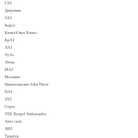
ГАЗ
Двірники
ЗАЗ
Ікарус
Камаз\Євро Камаз
КрАЗ
ЛАЗ
ЛуАз
Люки
МАЗ
Москвич
Навантажувач John Deere
ПАЗ
УАЗ
Cupra
VDL Bergof Ambassador
Авто скло
ЗИЛ
Трактор