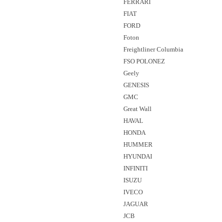
FERRARI
FIAT
FORD
Foton
Freightliner Columbia
FSO POLONEZ
Geely
GENESIS
GMC
Great Wall
HAVAL
HONDA
HUMMER
HYUNDAI
INFINITI
ISUZU
IVECO
JAGUAR
JCB