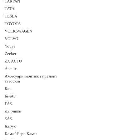
TARPAN
TATA
TESLA
TOYOTA
VOLKSWAGEN
VOLVO
Youyi
Zeeker
ZX AUTO
Авіант
Аксесуари, монтаж та ремонт
автоскла
Баз
БелАЗ
ГАЗ
Двірники
ЗАЗ
Ікарус
Камаз\Євро Камаз