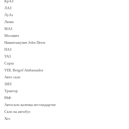
КрАЗ
ЛАЗ
ЛуАз
Люки
МАЗ
Москвич
Навантажувач John Deere
ПАЗ
УАЗ
Cupra
VDL Bergof Ambassador
Авто скло
ЗИЛ
Трактор
РАФ
Автоскло каленка нестандартне
Скло на автобус
Хоз