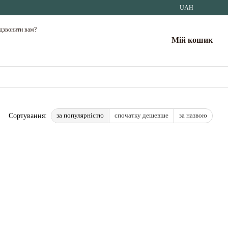
UAH
дзвонити вам?
Мій кошик
за популярністю
спочатку дешевше
за назвою
Сортування: