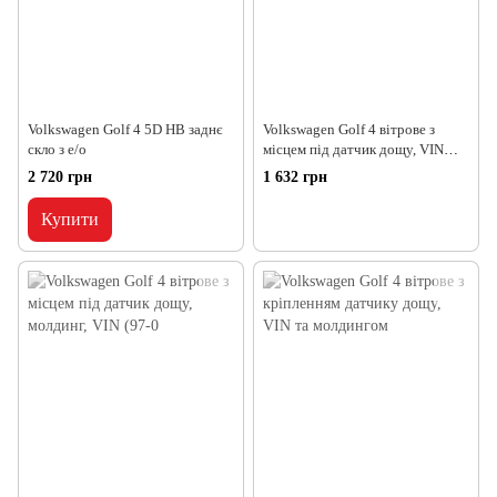
Volkswagen Golf 4 5D HB заднє
Volkswagen Golf 4 вітрове з
скло з е/о
місцем під датчик дощу, VIN
(97-03) 1 480*
2 720 грн
1 632 грн
Купити