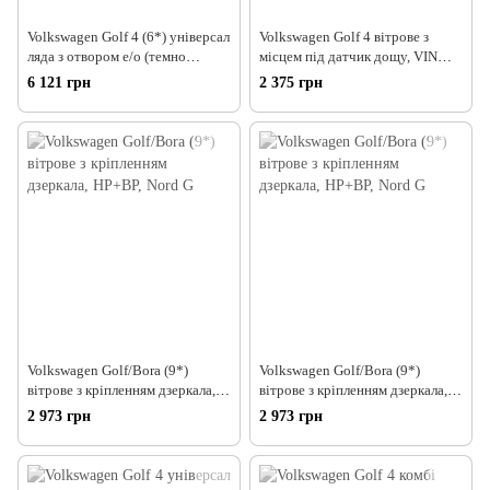
Volkswagen Golf 4 (6*) універсал
Volkswagen Golf 4 вітрове з
ляда з отвором е/о (темно
місцем під датчик дощу, VIN
зелене) Sta
(97-03) 1 480*
6 121 грн
2 375 грн
Volkswagen Golf/Bora (9*)
Volkswagen Golf/Bora (9*)
вітрове з кріпленням дзеркала,
вітрове з кріпленням дзеркала,
HP+ВР, Nord G
HP+ВР, Nord G
2 973 грн
2 973 грн