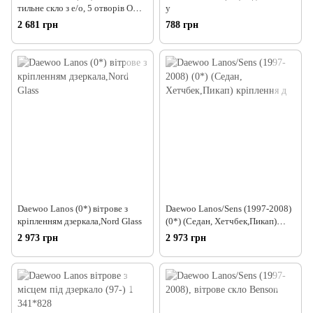
тильне скло з е/о, 5 отворів OR
у
HanGlass+
2 681 грн
788 грн
Daewoo Lanos (0*) вітрове з
Daewoo Lanos/Sens (1997-2008)
кріпленням дзеркала,Nord Glass
(0*) (Седан, Хетчбек,Пикап)
кріплення д
2 973 грн
2 973 грн