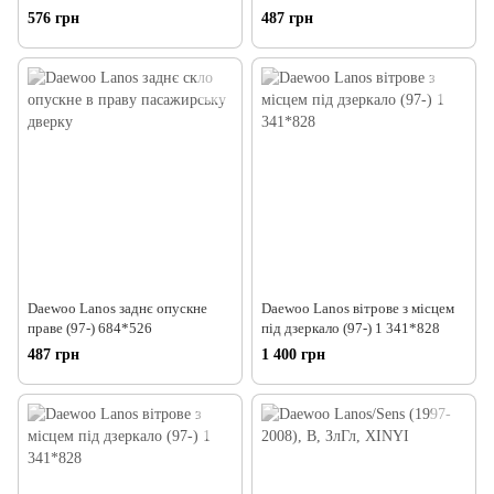
576 грн
487 грн
Daewoo Lanos заднє опускне
Daewoo Lanos вітрове з місцем
праве (97-) 684*526
під дзеркало (97-) 1 341*828
487 грн
1 400 грн