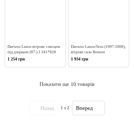
Daewoo Lanos вітрове з місцем
Daewoo Lanos/Sens (1997-2008),
під дзеркало (97-) 1 341*828
вітрове скло Benson
1 254 грн
1 934 грн
Показати ще 10 товарів
Назад
Вперед
1
з 2