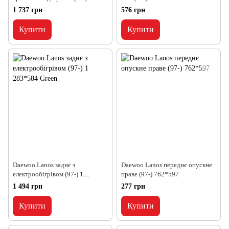
341*828
1 737 грн
576 грн
Купити
Купити
Daewoo Lanos заднє з
Daewoo Lanos переднє опускне
електрообігрівом (97-) 1
праве (97-) 762*597
283*584 Green
1 494 грн
277 грн
Купити
Купити