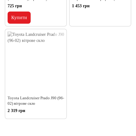
1 501*684
725 грн
1 453 грн
Купити
Toyota Landcruiser Prado J90 (96-
02) вітрове скло
2 319 грн