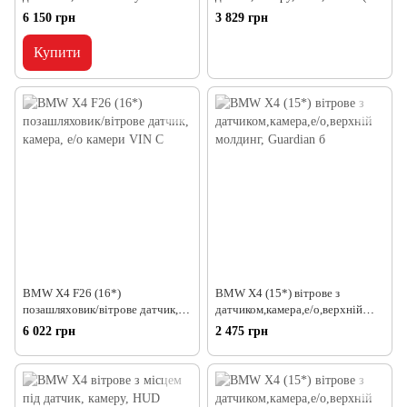
у)+
6 150 грн
3 829 грн
Купити
BMW X4 F26 (16*)
BMW X4 (15*) вітрове з
позашляховик/вітрове датчик,
датчиком,камера,е/о,верхній
камера, е/о камери VIN C
молдинг, Guardian б
6 022 грн
2 475 грн