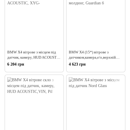
BMW X4 вітрове з місцем під
BMW X4 (15*) вітрове з
датчик, камеру, HUD ACOUSTIC,
датчиком,камера,е/о,верхній
XYG-
молдинг, Guardian б
6 204 грн
4 623 грн