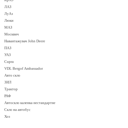
ЛАЗ
ЛуАз
Люки
МАЗ
Москвич
Навантажувач John Deere
ПАЗ
УАЗ
Cupra
VDL Bergof Ambassador
Авто скло
ЗИЛ
Трактор
РАФ
Автоскло каленка нестандартне
Скло на автобус
Хоз