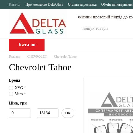
Перейти до основного контенту
Каталог
Про компанію DeltaGlass
Оплата та доставка
Обмін та повернення
якісний прозорий підхід до к
Каталог
Головна
CHEVROLET
Chevrolet Tahoe
Chevrolet Tahoe
Бренд
XYG
2
Vitro
4
Ціна, грн
Від Ціна, грн
До Ціна, грн
ОК