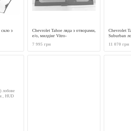
 скло з
Chevrolet Tahoe ляда з отворами,
Chevrolet T
е/о, милдінг Vitro-
Suburban ло
під дзеркал
7 995 грн
11 070 грн