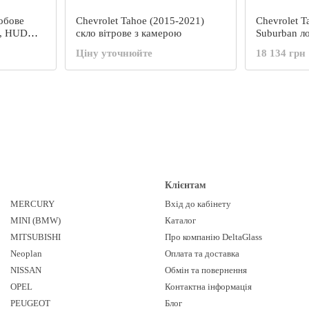
лобове
Chevrolet Tahoe (2015-2021)
Chevrolet T
м., HUD
скло вітрове з камерою
Suburban л
Ціну уточнюйте
18 134 грн
Клієнтам
MERCURY
Вхід до кабінету
MINI (BMW)
Каталог
MITSUBISHI
Про компанію DeltaGlass
Neoplan
Оплата та доставка
NISSAN
Обмін та повернення
OPEL
Контактна інформація
PEUGEOT
Блог