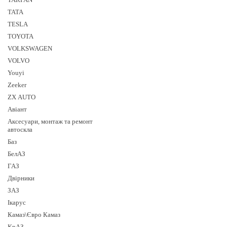
TATA
TESLA
TOYOTA
VOLKSWAGEN
VOLVO
Youyi
Zeeker
ZX AUTO
Авіант
Аксесуари, монтаж та ремонт
автоскла
Баз
БелАЗ
ГАЗ
Двірники
ЗАЗ
Ікарус
Камаз\Євро Камаз
КрАЗ