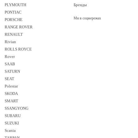
PLYMOUTH
Бренды
PONTIAC
Ми в соцмережах
PORSCHE
RANGE ROVER
RENAULT
Rivian
ROLLS ROYCE
Rover
SAAB
SATURN
SEAT
Polestar
SKODA
SMART
SSANGYONG
SUBARU
SUZUKI
Sсania
TARPAN