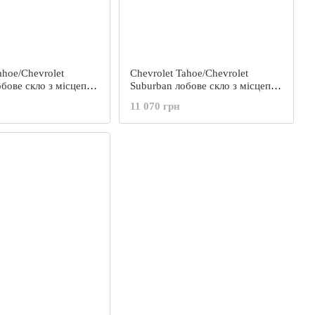
ahoe/Chevrolet
Chevrolet Tahoe/Chevrolet
бове скло з місцеп
Suburban лобове скло з місцеп
о
під дзеркало P
11 070 грн