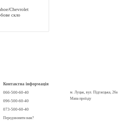
ahoe/Chevrolet
обове скло
Контактна інформація
066-500-60-40
м. Луцьк, вул. Підгаєцька, 26а
Мапа проїзду
096-500-60-40
073-500-60-40
Передзвонити вам?