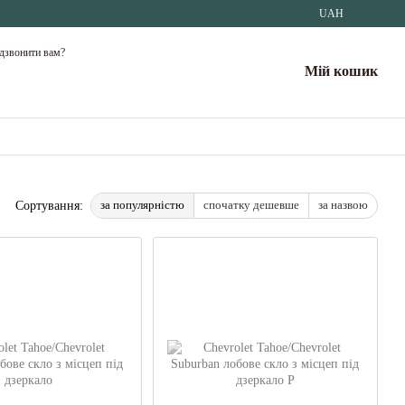
UAH
дзвонити вам?
Мій кошик
за популярністю
спочатку дешевше
за назвою
Сортування: