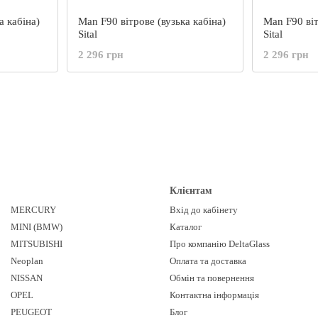
а кабіна)
Man F90 вітрове (вузька кабіна)
Man F90 віт
Sital
Sital
2 296 грн
2 296 грн
Клієнтам
MERCURY
Вхід до кабінету
MINI (BMW)
Каталог
MITSUBISHI
Про компанію DeltaGlass
Neoplan
Оплата та доставка
NISSAN
Обмін та повернення
OPEL
Контактна інформація
PEUGEOT
Блог