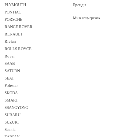
PLYMOUTH
Бренды
PONTIAC
Ми в соцмережах
PORSCHE
RANGE ROVER
RENAULT
Rivian
ROLLS ROYCE
Rover
SAAB
SATURN
SEAT
Polestar
SKODA
SMART
SSANGYONG
SUBARU
SUZUKI
Sсania
TARPAN