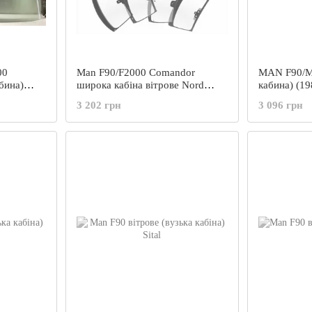
00
Man F90/F2000 Comandor
MAN F90/M
бина)
широка кабіна вітрове Nord
кабина) (19
Glass
3 202 грн
3 096 грн