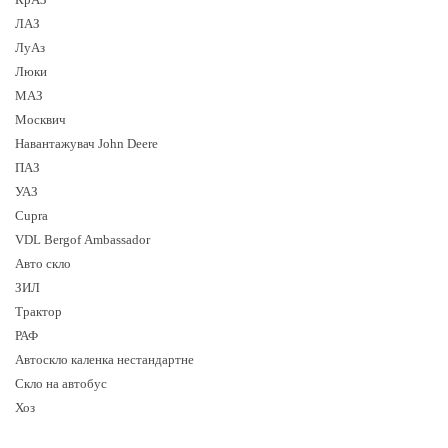
ЛАЗ
ЛуАз
Люки
МАЗ
Москвич
Навантажувач John Deere
ПАЗ
УАЗ
Cupra
VDL Bergof Ambassador
Авто скло
ЗИЛ
Трактор
РАФ
Автоскло каленка нестандартне
Скло на автобус
Хоз