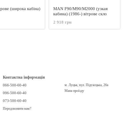
рове (широка кабіна)
MAN F90/M90/M2000 (узкая
кабина) (1986-) вітрове скло
2 918 грн
Контактна інформація
066-500-60-40
м. Луцьк, вул. Підгаєцька, 26а
Мапа проїзду
096-500-60-40
073-500-60-40
Передзвонити вам?