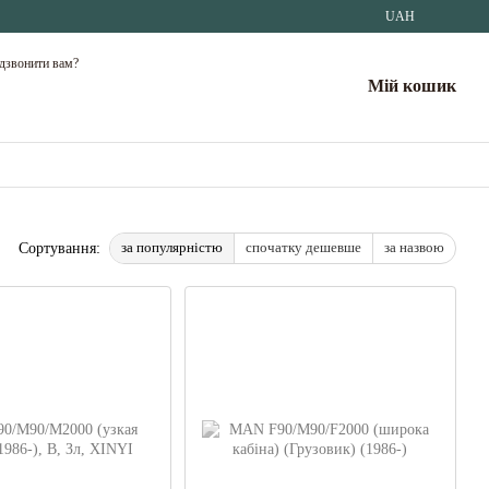
UAH
дзвонити вам?
Мій кошик
за популярністю
спочатку дешевше
за назвою
Сортування: