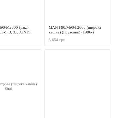
90/M2000 (узкая
MAN F90/M90/F2000 (широка
86-), В, Зл, XINYI
кабіна) (Грузовик) (1986-)
3 854 грн