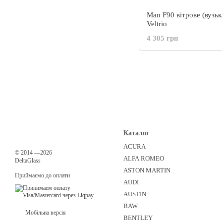
Man F90 вітрове (вузьк
Veltrio
4 305 грн
Каталог
ACURA
©
2014
—2026
ALFA ROMEO
DeltaGlass
ASTON MARTIN
Приймаємо до оплати
AUDI
AUSTIN
BAW
Мобільна версія
BENTLEY