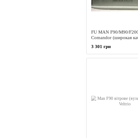
FU MAN F90/M90/F20
Comandor (широкая ка
(Грузовик) (1986- скл
3 301 грн