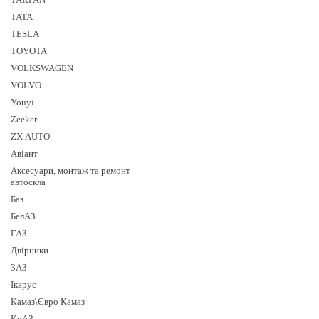
TATA
TESLA
TOYOTA
VOLKSWAGEN
VOLVO
Youyi
Zeeker
ZX AUTO
Авіант
Аксесуари, монтаж та ремонт
автоскла
Баз
БелАЗ
ГАЗ
Двірники
ЗАЗ
Ікарус
Камаз\Євро Камаз
КрАЗ