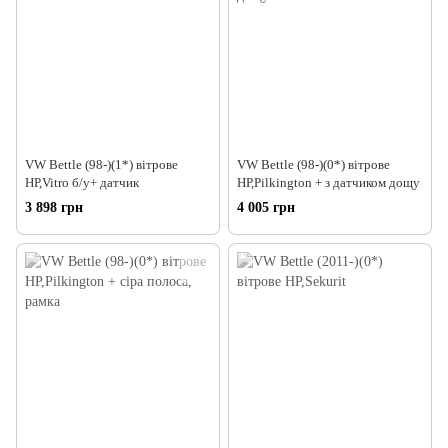
VW Bettle (98-)(1*) вітрове
VW Bettle (98-)(0*) вітрове
НР,Vitro б/у+ датчик
НР,Pilkington + з датчиком дощу
3 898 грн
4 005 грн