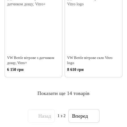
VW Bettle вітрове з датчиком
VW Bettle вітрове скло Vitro
дощу, Vitro+
logo
6 150 грн
8 610 грн
Показати ще 14 товарів
Назад
Вперед
1
з 2