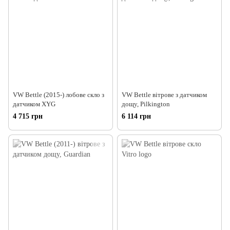
VW Bettle (2015-) лобове скло з
VW Bettle вітрове з датчиком
датчиком XYG
дощу, Pilkington
4 715 грн
6 114 грн