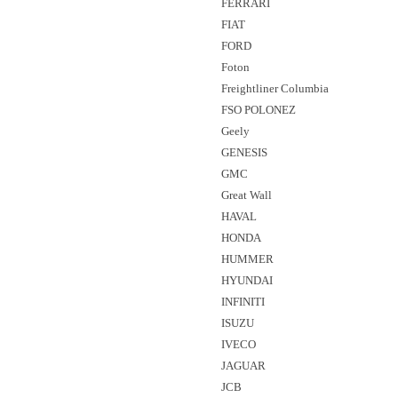
FERRARI
FIAT
FORD
Foton
Freightliner Columbia
FSO POLONEZ
Geely
GENESIS
GMC
Great Wall
HAVAL
HONDA
HUMMER
HYUNDAI
INFINITI
ISUZU
IVECO
JAGUAR
JCB