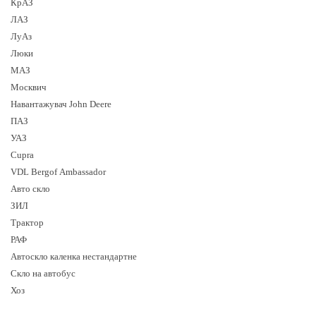
КрАЗ
ЛАЗ
ЛуАз
Люки
МАЗ
Москвич
Навантажувач John Deere
ПАЗ
УАЗ
Cupra
VDL Bergof Ambassador
Авто скло
ЗИЛ
Трактор
РАФ
Автоскло каленка нестандартне
Скло на автобус
Хоз