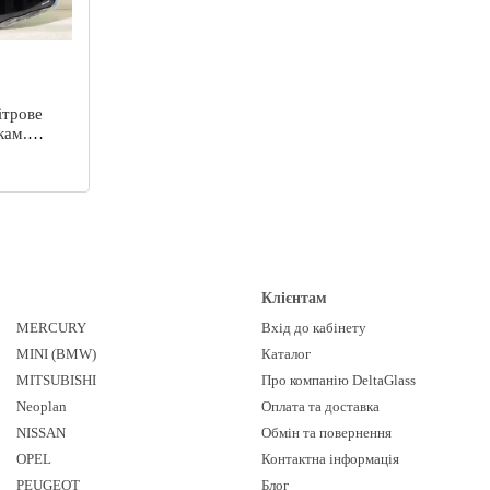
ітрове
кам.
Клієнтам
MERCURY
Вхід до кабінету
MINI (BMW)
Каталог
MITSUBISHI
Про компанію DeltaGlass
Neoplan
Оплата та доставка
NISSAN
Обмін та повернення
OPEL
Контактна інформація
PEUGEOT
Блог