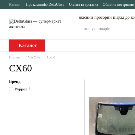
Перейти до основного контенту
Каталог
Про компанію DeltaGlass
Оплата та доставка
Обмін та повернення
якісний прозорий підхід до к
Каталог
Головна
MAZDA
CX60
CX60
Бренд
Nippon
1