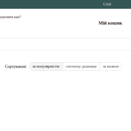
UAH
дзвонити вам?
Мій кошик
за популярністю
спочатку дешевше
за назвою
Сортування: