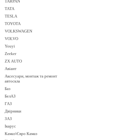
TARPAN
TATA
TESLA
TOYOTA
VOLKSWAGEN
VOLVO
Youyi
Zeeker
ZX AUTO
Авіант
Аксесуари, монтаж та ремонт
автоскла
Баз
БелАЗ
ГАЗ
Двірники
ЗАЗ
Ікарус
Камаз\Євро Камаз