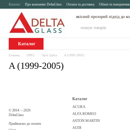
Перейти до основного контенту
Каталог
Про компанію DeltaGlass
Оплата та доставка
Обмін та повернення
якісний прозорий підхід до к
Каталог
Головна
OPEL
Opel Zafira
A (1999-2005)
A (1999-2005)
Каталог
ACURA
©
2014
—2026
ALFA ROMEO
DeltaGlass
ASTON MARTIN
Приймаємо до оплати
AUDI