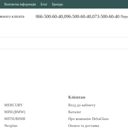
Контактна інформація
Блог
Бренды
066-500-60-40,
096-500-60-40,
073-500-60-40
ожного клієнта
Пере
Клієнтам
MERCURY
Вхід до кабінету
MINI (BMW)
Каталог
MITSUBISHI
Про компанію DeltaGlass
Neoplan
Оплата та доставка