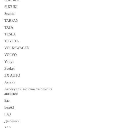
SUZUKI
Sсania
TARPAN
TATA
TESLA
TOYOTA
VOLKSWAGEN
VOLVO
Youyi
Zeeker
ZX AUTO
Авіант
Аксесуари, монтаж та ремонт
автоскла
Баз
БелАЗ
ГАЗ
Двірники
ЗАЗ