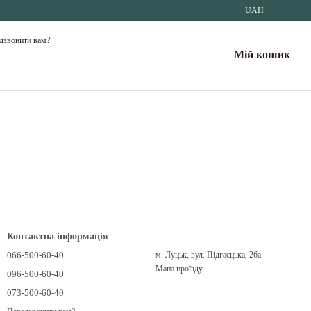
UAH
дзвонити вам?
Мій кошик
Контактна інформація
066-500-60-40
м. Луцьк, вул. Підгаєцька, 26а
Мапа проїзду
096-500-60-40
073-500-60-40