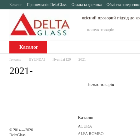
Перейти до основного контенту
Каталог
Про компанію DeltaGlass
Оплата та доставка
Обмін та повернення
якісний прозорий підхід до к
Каталог
Головна
HYUNDAI
Hyundai I20
2021-
2021-
Немає товарів
Каталог
ACURA
©
2014
—2026
ALFA ROMEO
DeltaGlass