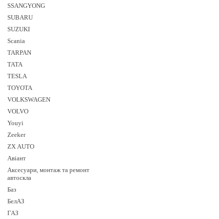
SSANGYONG
SUBARU
SUZUKI
Sсania
TARPAN
TATA
TESLA
TOYOTA
VOLKSWAGEN
VOLVO
Youyi
Zeeker
ZX AUTO
Авіант
Аксесуари, монтаж та ремонт
автоскла
Баз
БелАЗ
ГАЗ