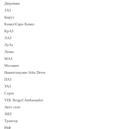
Двірники
ЗАЗ
Ікарус
Камаз\Євро Камаз
КрАЗ
ЛАЗ
ЛуАз
Люки
МАЗ
Москвич
Навантажувач John Deere
ПАЗ
УАЗ
Cupra
VDL Bergof Ambassador
Авто скло
ЗИЛ
Трактор
РАФ