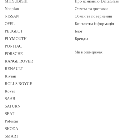
MITSUBISHI
Про компанію DeltaGlass
Neoplan
Оплата та доставка
NISSAN
Обмін та повернення
OPEL
Контактна інформація
PEUGEOT
Блог
PLYMOUTH
Бренды
PONTIAC
Ми в соцмережах
PORSCHE
RANGE ROVER
RENAULT
Rivian
ROLLS ROYCE
Rover
SAAB
SATURN
SEAT
Polestar
SKODA
SMART