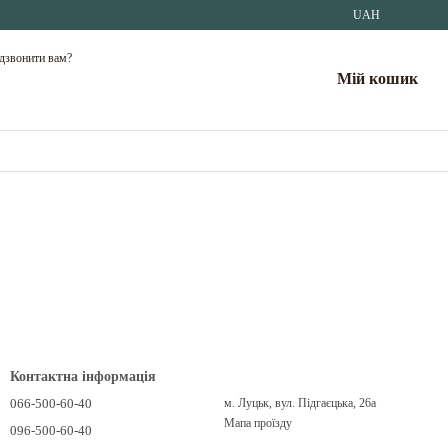
UAH
дзвонити вам?
Мій кошик
Контактна інформація
066-500-60-40
м. Луцьк, вул. Підгаєцька, 26а
Мапа проїзду
096-500-60-40