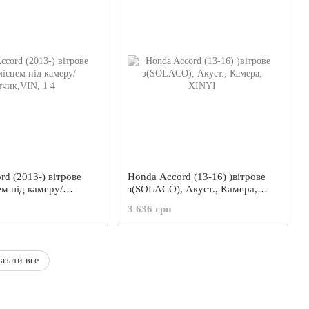
d (2013-) вітрове
Honda Accord (13-16) )вітрове
ем під камеру/
з(SOLACO), Акуст., Камера,
 1 4
XINYI
3 636 грн
азати все