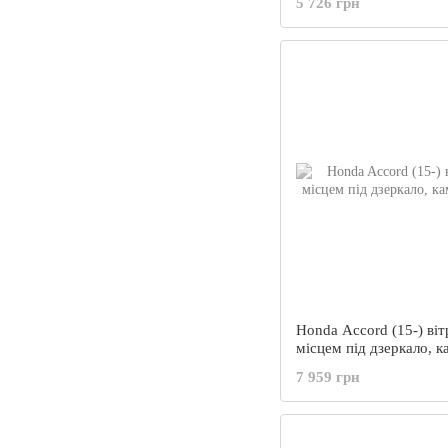
5 726 грн
Honda Accord (15-) віт
місцем під дзеркало, к
PGW
7 959 грн