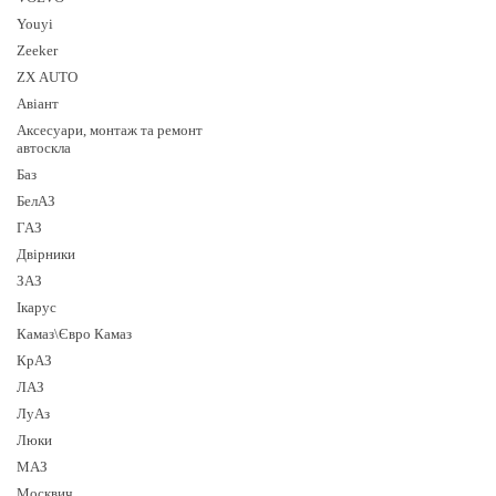
Youyi
Zeeker
ZX AUTO
Авіант
Аксесуари, монтаж та ремонт
автоскла
Баз
БелАЗ
ГАЗ
Двірники
ЗАЗ
Ікарус
Камаз\Євро Камаз
КрАЗ
ЛАЗ
ЛуАз
Люки
МАЗ
Москвич