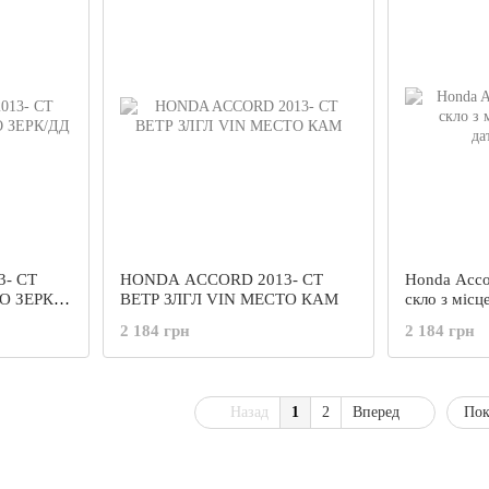
- СТ
HONDA ACCORD 2013- СТ
Honda Accor
О ЗЕРК/
ВЕТР ЗЛГЛ VIN МЕСТО КАМ
скло з місц
датчик,VIN,
2 184 грн
2 184 грн
Назад
1
2
Вперед
Пок