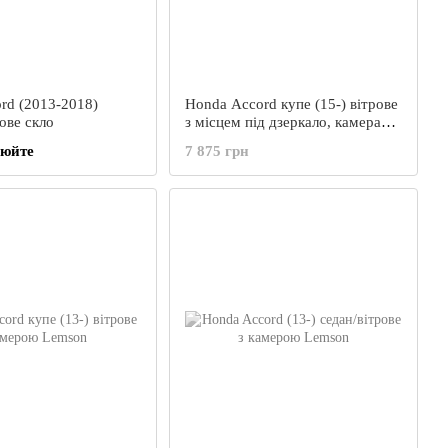
rd (2013-2018)
Honda Accord купе (15-) вітрове
рове скло
з місцем під дзеркало, камера
AGS
нюйте
7 875 грн