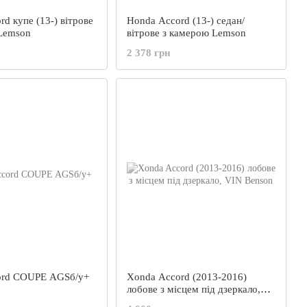
d купе (13-) вітрове
Honda Accord (13-) седан/
Lemson
вітрове з камерою Lemson
2 378 грн
ord COUPE AGSб/у+
Xonda Accord (2013-2016)
лобове з місцем під дзеркало,
VIN Benson