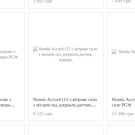
3 802 грн
7 049 грн
рове з
Honda Accord (15-) вітрове скло
Honda Accor
амера
з місцем під дзеркало,датчик,
скло PGW
камера,
9 225 грн
12 300 грн