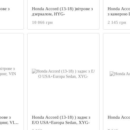
ове з
Honda Accord (13-18) )вітрове з
Honda Accor
дзеркалом, HYG-
з камерою 
10 066 грн
2 145 грн
рове з
Honda Accord (13-18) ) заднє з
Honda Acc
динг, VIN
Е/О USA+Europa Sedan, XYG-