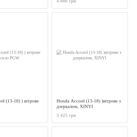
4 000 грн
d (13-18) ) вітрове
Honda Accord (13-18) )вітрове з
дзеркалом, XINYI
5 425 грн