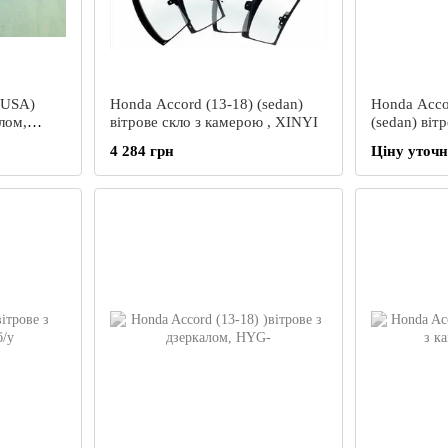
(USA)
Honda Accord (13-18) (sedan)
Honda Acco
лом,
вітрове скло з камерою , XINYI
(sedan) віт
4 284 грн
Ціну уточ