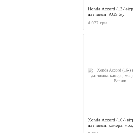
Honda Accord (13-)вітр
датчиком ,AGS б/у
4 077 грн
Xonda Accord (16-) віт
датчиком, камера, мол
Benson