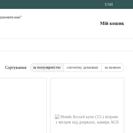
UAH
дзвонити вам?
Мій кошик
за популярністю
спочатку дешевше
за назвою
Сортування: