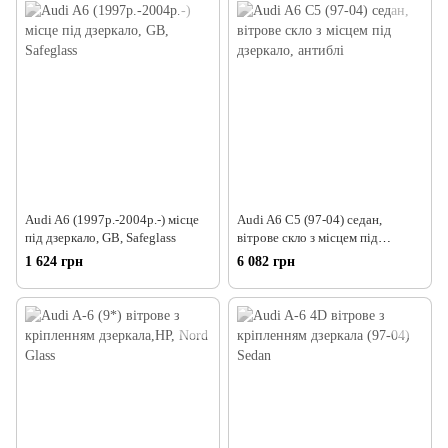
Audi A6 (1997р.-2004р.-) місце
Audi A6 С5 (97-04) седан,
під дзеркало, GB, Safeglass
вітрове скло з місцем під
дзеркало, антиблі
1 624 грн
6 082 грн