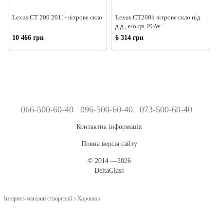
Lexus CT 200 2011- вітрове скло
Lexus CT200h вітрове скло під
д.д., е/о дв. PGW
10 466 грн
6 314 грн
066-500-60-40
096-500-60-40
073-500-60-40
Контактна інформація
Повна версія сайту
©
2014
—2026
DeltaGlass
Інтернет-магазин створений з Хорошоп
,