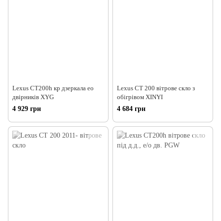
Lexus CT200h кр дзеркала ео
Lexus CT 200 вітрове скло з
двірників XYG
обігрівом XINYI
4 929 грн
4 684 грн