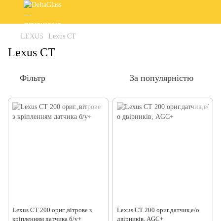
LEXUS
Lexus CT
Lexus CT
Фільтр
За популярністю
Lexus CT 200 ориг.,вітрове з
Lexus CT 200 ориг.датчик,е/о
кріпленням датчика б/у+
двірників, AGC+