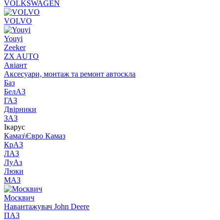
VOLKSWAGEN
VOLVO
Youyi
Zeeker
ZX AUTO
Авіант
Аксесуари, монтаж та ремонт автоскла
Баз
БелАЗ
ГАЗ
Двірники
ЗАЗ
Ікарус
Камаз\Євро Камаз
КрАЗ
ЛАЗ
ЛуАз
Люки
МАЗ
Москвич
Навантажувач John Deere
ПАЗ