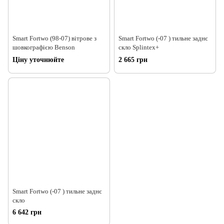
Smart Fortwo (98-07) вітрове з
Smart Fortwo (-07 ) тильне заднє
шовкографією Benson
скло Splintex+
Ціну уточнюйте
2 665 грн
Smart Fortwo (-07 ) тильне заднє
скло
6 642 грн