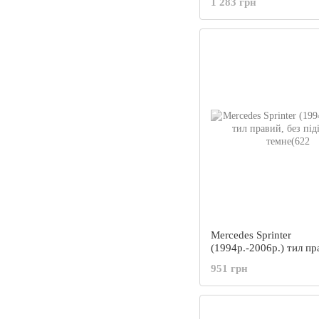
1 283 грн
Mercedes Sprinter
(1994р.-2006р.) тил пр
підігріву, темне(622
951 грн