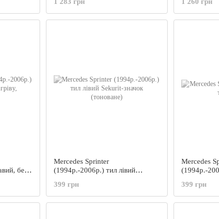
1 283 грн
1 260 грн
Mercedes Sprinter
Mercedes Sp
авий, без
(1994р.-2006р.) тил лівий
(1994р.-200
Sekurit-значок (тоноване)
399 грн
399 грн