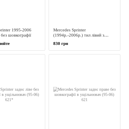
rinter 1995-2006
Mercedes Sprinter
 без шовкографії
(1994р.-2006р.) тил лівий з
обігрівом
нюйте
830 грн