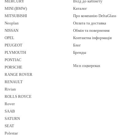
MERCURY
Вхід до кабінету
MINI (BMW)
Каталог
MITSUBISHI
Про компанію DeltaGlass
Neoplan
Оплата та доставка
NISSAN
Обмін та повернення
OPEL
Контактна інформація
PEUGEOT
Блог
PLYMOUTH
Бренды
PONTIAC
Ми в соцмережах
PORSCHE
RANGE ROVER
RENAULT
Rivian
ROLLS ROYCE
Rover
SAAB
SATURN
SEAT
Polestar