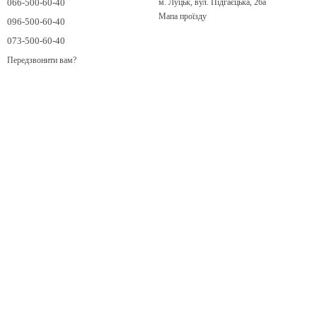
066-500-60-40
м. Луцьк, вул. Підгаєцька, 26а
Мапа проїзду
096-500-60-40
073-500-60-40
Передзвонити вам?