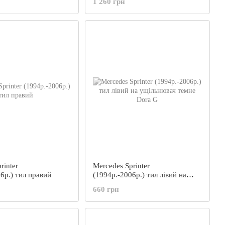
1 260 грн
rinter
Mercedes Sprinter
6р.) тил правий
(1994р.-2006р.) тил лівий на
ущільнювач темне Dora G
660 грн