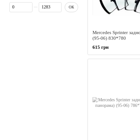
Від Ціна, грн
До Ціна, грн
ОК
Mercedes Sprinter задн
(95-06) 830*780
615 грн