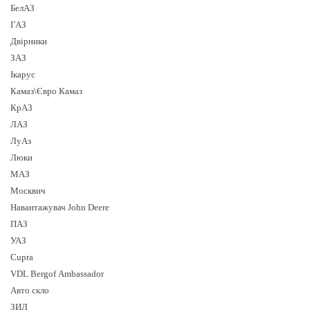
БелАЗ
ГАЗ
Двірники
ЗАЗ
Ікарус
Камаз\Євро Камаз
КрАЗ
ЛАЗ
ЛуАз
Люки
МАЗ
Москвич
Навантажувач John Deere
ПАЗ
УАЗ
Cupra
VDL Bergof Ambassador
Авто скло
ЗИЛ