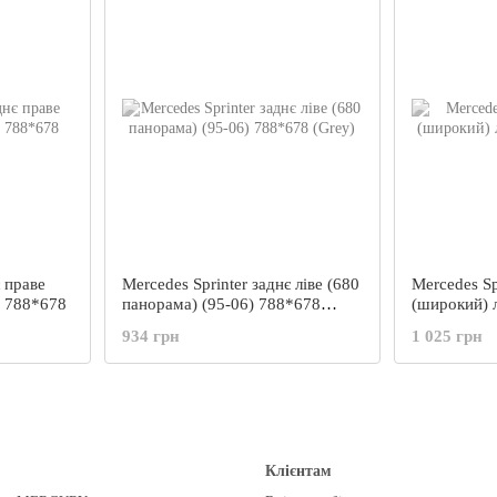
є праве
Mercedes Sprinter заднє ліве (680
Mercedes Sp
) 788*678
панорама) (95-06) 788*678
(широкий) л
(Grey)
641*715
934 грн
1 025 грн
Клієнтам