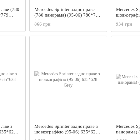
 ліве (780
Mercedes Sprinter заднє праве
Mercedes Sp
*779
(780 панорама) (95-06) 786*779
шовкографії
Green
06) 621*61
866 грн
934 грн
 ліве з
Mercedes Sprinter заднє праве з
Mercedes Sp
 635*628
шовкографією (95-06) 635*628
панорама) 
Grey
Galaxy