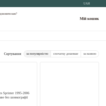
UAH
дзвонити вам?
Мій кошик
за популярністю
спочатку дешевше
за назвою
Сортування: