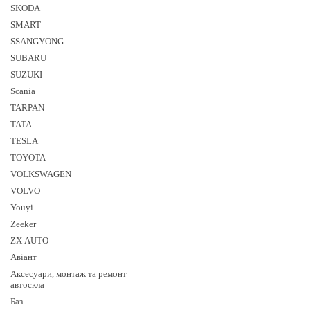
SKODA
SMART
SSANGYONG
SUBARU
SUZUKI
Sсania
TARPAN
TATA
TESLA
TOYOTA
VOLKSWAGEN
VOLVO
Youyi
Zeeker
ZX AUTO
Авіант
Аксесуари, монтаж та ремонт
автоскла
Баз