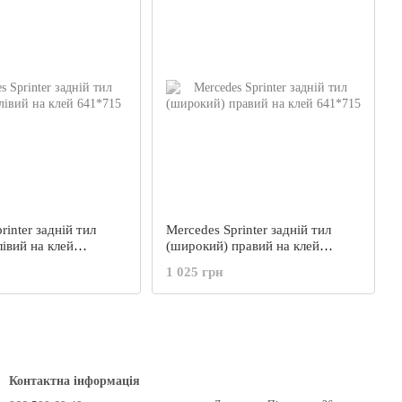
rinter задній тил
Mercedes Sprinter задній тил
івий на клей
(широкий) правий на клей
641*715
1 025 грн
Контактна інформація