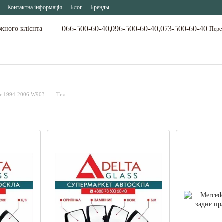
Контактна інформація
Блог
Бренды
066-500-60-40,
096-500-60-40,
073-500-60-40
ожного клієнта
Пере
er 1994-2006 W903
Тил