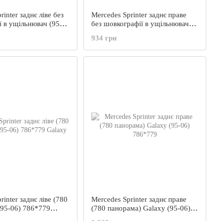
rinter заднє ліве без
Mercedes Sprinter заднє праве
 в ущільнювач (95-
без шовкографії в ущільнювач
4
(95-06) 621*614
934 грн
rinter заднє ліве (780
Mercedes Sprinter заднє праве
(95-06) 786*779
(780 панорама) Galaxy (95-06)
786*779