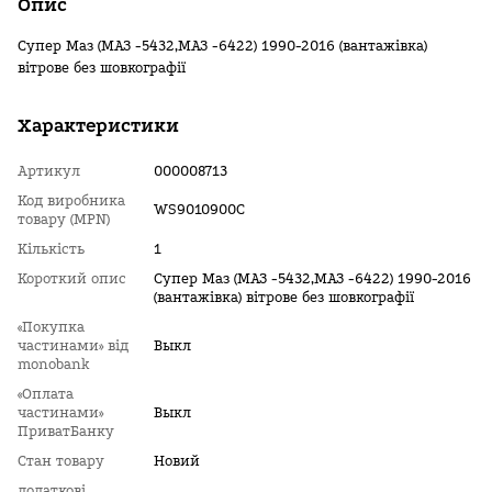
Опис
Супер Маз (МАЗ -5432,МАЗ -6422) 1990-2016 (вантажівка)
вітрове без шовкографії
Характеристики
Артикул
000008713
Код виробника
WS9010900C
товару (MPN)
Кількість
1
Короткий опис
Супер Маз (МАЗ -5432,МАЗ -6422) 1990-2016
(вантажівка) вітрове без шовкографії
«Покупка
частинами» від
Выкл
monobank
«Оплата
частинами»
Выкл
ПриватБанку
Стан товару
Новий
додаткові