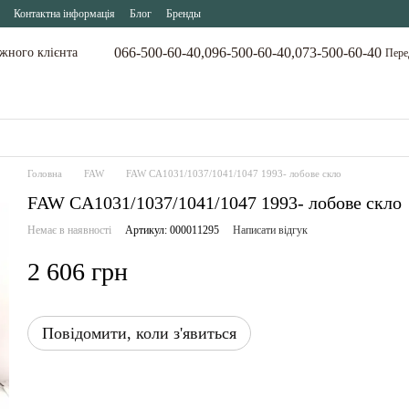
Контактна інформація
Блог
Бренды
066-500-60-40,
096-500-60-40,
073-500-60-40
ожного клієнта
Пере
Головна
FAW
FAW CA1031/1037/1041/1047 1993- лобове скло
FAW CA1031/1037/1041/1047 1993- лобове скло
Немає в наявності
Артикул: 000011295
Написати відгук
2 606 грн
Повідомити, коли з'явиться