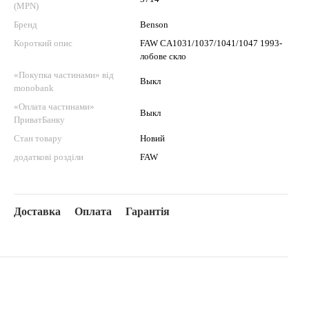
(MPN)
Бренд
Benson
Короткий опис
FAW CA1031/1037/1041/1047 1993-
лобове скло
«Покупка частинами» від
Выкл
monobank
«Оплата частинами»
Выкл
ПриватБанку
Стан товару
Новий
додаткові розділи
FAW
Доставка
Оплата
Гарантія