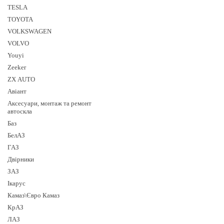
TESLA
TOYOTA
VOLKSWAGEN
VOLVO
Youyi
Zeeker
ZX AUTO
Авіант
Аксесуари, монтаж та ремонт
автоскла
Баз
БелАЗ
ГАЗ
Двірники
ЗАЗ
Ікарус
Камаз\Євро Камаз
КрАЗ
ЛАЗ