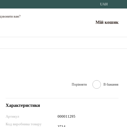
UAH
дзвонити вам?
Мій кошик
Порівняти
В бажання
Характеристики
Артикул
000011295
Код виробника товару
3714