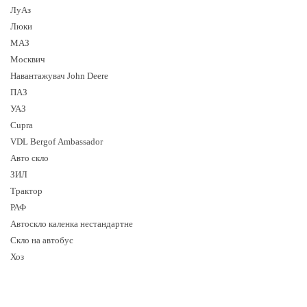
ЛуАз
Люки
МАЗ
Москвич
Навантажувач John Deere
ПАЗ
УАЗ
Cupra
VDL Bergof Ambassador
Авто скло
ЗИЛ
Трактор
РАФ
Автоскло каленка нестандартне
Скло на автобус
Хоз