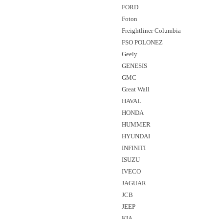
FORD
Foton
Freightliner Columbia
FSO POLONEZ
Geely
GENESIS
GMC
Great Wall
HAVAL
HONDA
HUMMER
HYUNDAI
INFINITI
ISUZU
IVECO
JAGUAR
JCB
JEEP
KIA