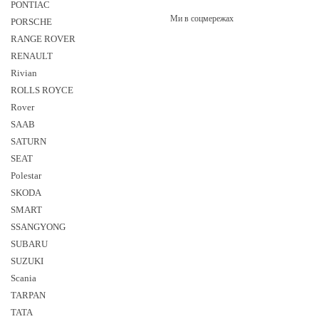
PONTIAC
Ми в соцмережах
PORSCHE
RANGE ROVER
RENAULT
Rivian
ROLLS ROYCE
Rover
SAAB
SATURN
SEAT
Polestar
SKODA
SMART
SSANGYONG
SUBARU
SUZUKI
Sсania
TARPAN
TATA