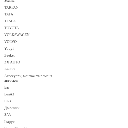
Sсania
TARPAN
TATA
TESLA
TOYOTA
VOLKSWAGEN
VOLVO
Youyi
Zeeker
ZX AUTO
Авіант
Аксесуари, монтаж та ремонт
автоскла
Баз
БелАЗ
ГАЗ
Двірники
ЗАЗ
Ікарус