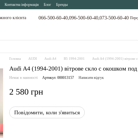
Контактна інформація
Блог
Бренды
066-500-60-40,
096-500-60-40,
073-500-60-40
ожного клієнта
Пере
Головна
AUDI
Audi A4
B5 1994-2001
Audi A4 (1994-2001) вітрове 
Audi A4 (1994-2001) вітрове скло с окошком п
Немає в наявності
Артикул: 000013157
Написати відгук
2 580 грн
Повідомити, коли з'явиться