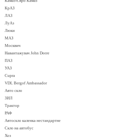
Камаз\Євро Камаз
КрАЗ
ЛАЗ
ЛуАз
Люки
МАЗ
Москвич
Навантажувач John Deere
ПАЗ
УАЗ
Cupra
VDL Bergof Ambassador
Авто скло
ЗИЛ
Трактор
РАФ
Автоскло каленка нестандартне
Скло на автобус
Хоз