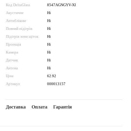
Код DeltaGlass
8547AGNGYV-XI
Акустичне
Ні
Антиблікове
Ні
Повний підігрів
Ні
Підігрів зони щіток
Ні
Проекція
Ні
Камера
Ні
Датчик
Ні
Антена
Ні
Ціна
62.92
Артикул
000013157
Доставка
Оплата
Гарантія