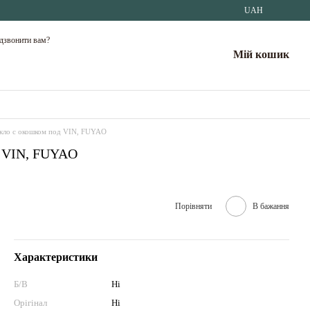
UAH
дзвонити вам?
Мій кошик
скло с окошком под VIN, FUYAO
од VIN, FUYAO
Порівняти
В бажання
Характеристики
Б/В
Ні
Орігінал
Ні