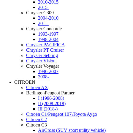
2010-2015
2015-
Chrysler C300
2004-2010
2011-
Chrysler Concorde
1993-1997
1998-2004
Chrysler PACIFICA
Chrysler PT Cruiser
Chrysler Sebring
Chrysler Vision
Chrysler Voyager
1996-2007
2008-
CITROEN
Citroen AX
Berlingo \Peugeot Partner
I (1996-2008)
II (2008-2018)
III (2018-)
Citroen C1\Peugeot 107\Toyota Aygo
Citroen C2
Citroen C3
AirCross (SUV sport utility vehicle)