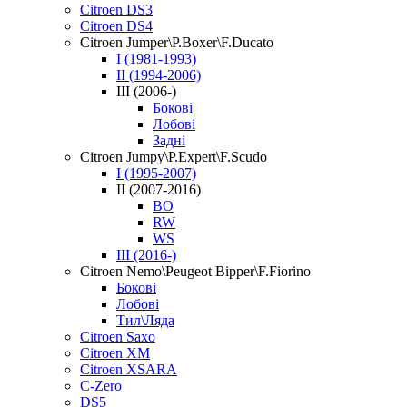
Citroen DS3
Citroen DS4
Citroen Jumper\P.Boxer\F.Ducato
I (1981-1993)
II (1994-2006)
III (2006-)
Бокові
Лобові
Задні
Citroen Jumpy\P.Expert\F.Scudo
I (1995-2007)
II (2007-2016)
BO
RW
WS
III (2016-)
Citroen Nemo\Peugeot Bipper\F.Fiorino
Бокові
Лобові
Тил\Ляда
Citroen Saxo
Citroen XM
Citroen XSARA
C-Zero
DS5