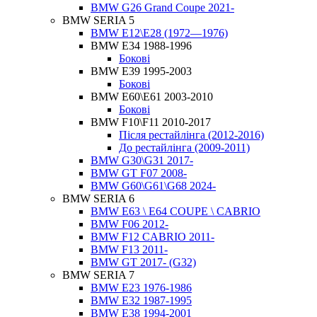
BMW G26 Grand Coupe 2021-
BMW SERIA 5
BMW E12\E28 (1972—1976)
BMW E34 1988-1996
Бокові
BMW E39 1995-2003
Бокові
BMW E60\E61 2003-2010
Бокові
BMW F10\F11 2010-2017
Після рестайлінга (2012-2016)
До рестайлінга (2009-2011)
BMW G30\G31 2017-
BMW GT F07 2008-
BMW G60\G61\G68 2024-
BMW SERIA 6
BMW E63 \ E64 COUPE \ CABRIO
BMW F06 2012-
BMW F12 CABRIO 2011-
BMW F13 2011-
BMW GT 2017- (G32)
BMW SERIA 7
BMW E23 1976-1986
BMW E32 1987-1995
BMW E38 1994-2001