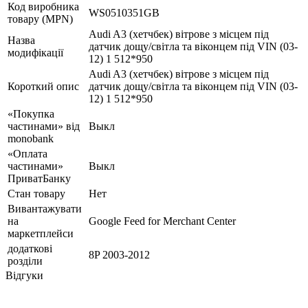
Код виробника
WS0510351GB
товару (MPN)
Audi A3 (хетчбек) вітрове з місцем під
Назва
датчик дощу/світла та віконцем під VIN (03-
модифікації
12) 1 512*950
Audi A3 (хетчбек) вітрове з місцем під
Короткий опис
датчик дощу/світла та віконцем під VIN (03-
12) 1 512*950
«Покупка
частинами» від
Выкл
monobank
«Оплата
частинами»
Выкл
ПриватБанку
Стан товару
Нет
Вивантажувати
на
Google Feed for Merchant Center
маркетплейси
додаткові
8P 2003-2012
розділи
Відгуки