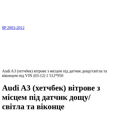
8P 2003-2012
Audi A3 (хетчбек) вітрове з місцем під датчик дощу/світла та
віконцем під VIN (03-12) 1 512*950
Audi A3 (хетчбек) вітрове з
місцем під датчик дощу/
світла та віконце