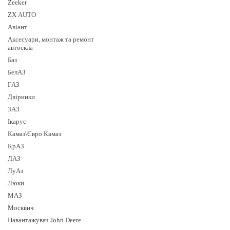
Zeeker
ZX AUTO
Авіант
Аксесуари, монтаж та ремонт
автоскла
Баз
БелАЗ
ГАЗ
Двірники
ЗАЗ
Ікарус
Камаз\Євро Камаз
КрАЗ
ЛАЗ
ЛуАз
Люки
МАЗ
Москвич
Навантажувач John Deere