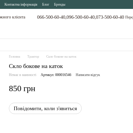
Контактна інформація
Блог
Бренды
066-500-60-40,
096-500-60-40,
073-500-60-40
ожного клієнта
Пере
Головна
Трактор
Скло бокове на каток
Скло бокове на каток
Немає в наявності
Артикул: 000016546
Написати відгук
850 грн
Повідомити, коли з'явиться