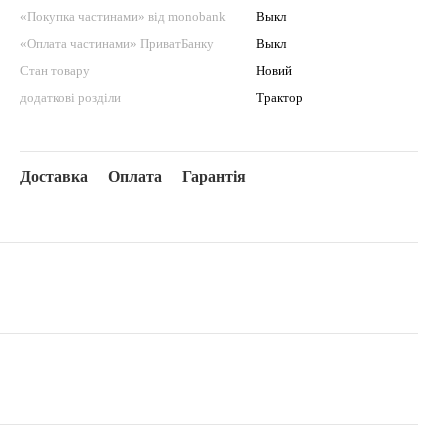
«Покупка частинами» від monobank
Выкл
«Оплата частинами» ПриватБанку
Выкл
Стан товару
Новий
додаткові розділи
Трактор
Доставка
Оплата
Гарантія