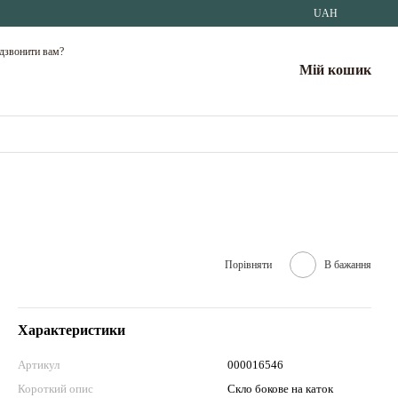
UAH
дзвонити вам?
Мій кошик
Порівняти
В бажання
Характеристики
Артикул
000016546
Короткий опис
Скло бокове на каток