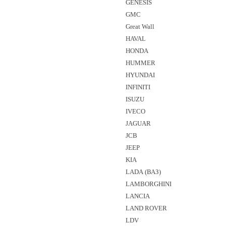
GENESIS
GMC
Great Wall
HAVAL
HONDA
HUMMER
HYUNDAI
INFINITI
ISUZU
IVECO
JAGUAR
JCB
JEEP
KIA
LADA (ВАЗ)
LAMBORGHINI
LANCIA
LAND ROVER
LDV