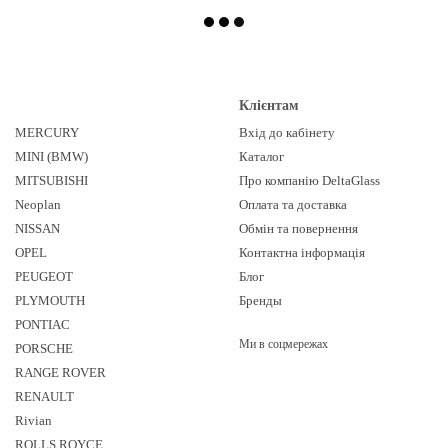
Клієнтам
MERCURY
Вхід до кабінету
MINI (BMW)
Каталог
MITSUBISHI
Про компанію DeltaGlass
Neoplan
Оплата та доставка
NISSAN
Обмін та повернення
OPEL
Контактна інформація
PEUGEOT
Блог
PLYMOUTH
Бренды
PONTIAC
Ми в соцмережах
PORSCHE
RANGE ROVER
RENAULT
Rivian
ROLLS ROYCE