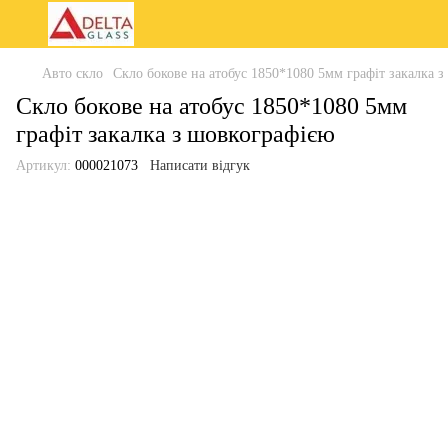
Авто скло
Скло бокове на атобус 1850*1080 5мм графіт закалка 
Скло бокове на атобус 1850*1080 5мм
графіт закалка з шовкографією
Артикул:
000021073
Написати відгук