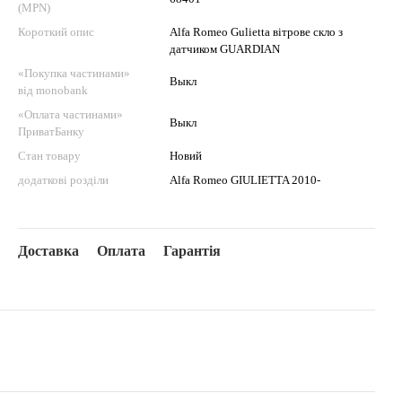
(MPN)
Короткий опис
Alfa Romeo Gulietta вітрове скло з
датчиком GUARDIAN
«Покупка частинами»
Выкл
від monobank
«Оплата частинами»
Выкл
ПриватБанку
Стан товару
Новий
додаткові розділи
Alfa Romeo GIULIETTA 2010-
Доставка
Оплата
Гарантія