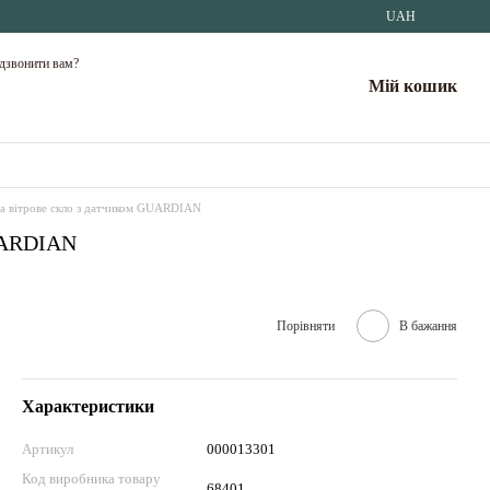
UAH
дзвонити вам?
Мій кошик
ta вітрове скло з датчиком GUARDIAN
GUARDIAN
Порівняти
В бажання
Характеристики
Артикул
000013301
Код виробника товару
68401