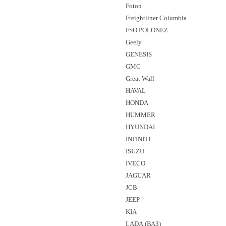
Foton
Freightliner Columbia
FSO POLONEZ
Geely
GENESIS
GMC
Great Wall
HAVAL
HONDA
HUMMER
HYUNDAI
INFINITI
ISUZU
IVECO
JAGUAR
JCB
JEEP
KIA
LADA (ВАЗ)