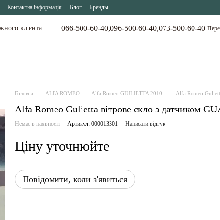
Контактна інформація
Блог
Бренды
066-500-60-40,
096-500-60-40,
073-500-60-40
ожного клієнта
Пере
Головна
ALFA ROMEO
Alfa Romeo GIULIETTA 2010-
Alfa Romeo Guliet
Alfa Romeo Gulietta вітрове скло з датчиком 
Немає в наявності
Артикул: 000013301
Написати відгук
Ціну уточнюйте
Повідомити, коли з'явиться