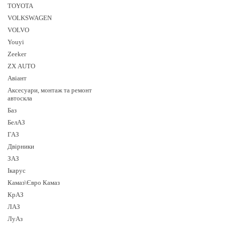
TOYOTA
VOLKSWAGEN
VOLVO
Youyi
Zeeker
ZX AUTO
Авіант
Аксесуари, монтаж та ремонт
автоскла
Баз
БелАЗ
ГАЗ
Двірники
ЗАЗ
Ікарус
Камаз\Євро Камаз
КрАЗ
ЛАЗ
ЛуАз